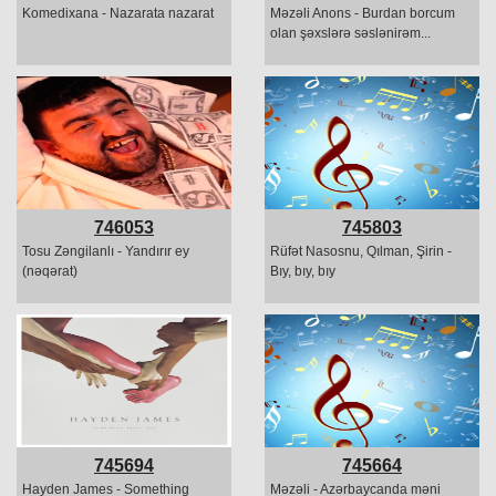
Komedixana - Nazarata nazarat
Məzəli Anons - Burdan borcum
olan şəxslərə səslənirəm...
746053
745803
Tosu Zəngilanlı - Yandırır ey
Rüfət Nasosnu, Qılman, Şirin -
(nəqərat)
Bıy, bıy, bıy
745694
745664
Hayden James - Something
Məzəli - Azərbaycanda məni