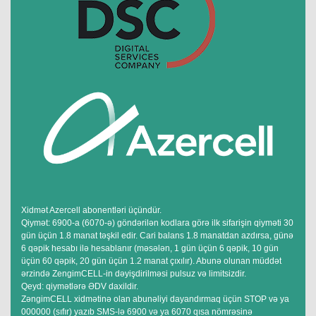
Xidmət Azercell abonentləri üçündür.
Qiymət: 6900-a (6070-ə) göndərilən kodlara görə ilk sifarişin qiyməti 30
gün üçün 1.8 manat təşkil edir. Cari balans 1.8 manatdan azdırsa, günə
6 qəpik hesabı ilə hesablanır (məsələn, 1 gün üçün 6 qəpik, 10 gün
üçün 60 qəpik, 20 gün üçün 1.2 manat çıxılır). Abunə olunan müddət
ərzində ZengimCELL-in dəyişdirilməsi pulsuz və limitsizdir.
Qeyd: qiymətlərə ƏDV daxildir.
ZəngimCELL xidmətinə olan abunəliyi dayandırmaq üçün STOP və ya
000000 (sıfır) yazıb SMS-lə 6900 və ya 6070 qısa nömrəsinə