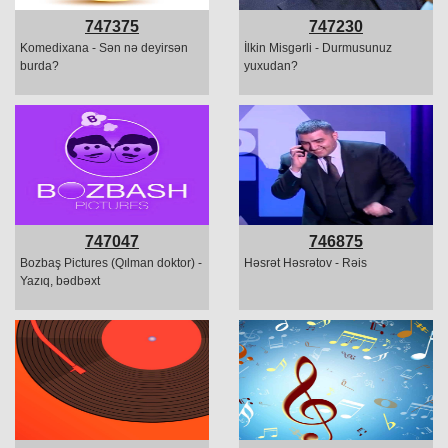
747375
747230
Komedixana - Sən nə deyirsən
İlkin Misgərli - Durmusunuz
burda?
yuxudan?
747047
746875
Bozbaş Pictures (Qılman doktor) -
Həsrət Həsrətov - Rəis
Yazıq, bədbəxt