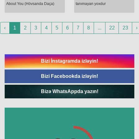
About You (Hövsanda Daça)
tanımayan yoxdur
‹
1
2
3
4
5
6
7
8
...
22
23
›
Bizi İnstagramda izləyin!
Bizi Facebookda izləyin!
Bizə WhatsAppda yazın!