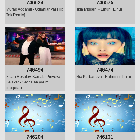
746624
746575
Murad Ağdamlı - Oğlanlar Var [Tik
İlkin Misgərli - Elnur... Elnur
Tok Remix]
746494
746474
Elcan Rəsulov, Kəmalə Piriyeva,
Nia Kurbanova - Nahnini nihnini
Fəlakət - Get tullan yarım
(nəqərat)
746204
746131