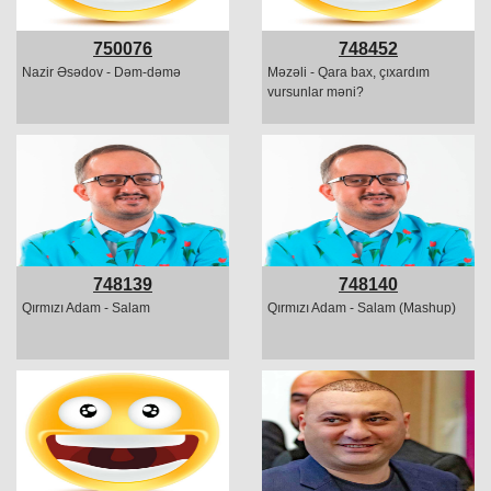
750076
748452
Nazir Əsədov - Dəm-dəmə
Məzəli - Qara bax, çıxardım
vursunlar məni?
748139
748140
Qırmızı Adam - Salam
Qırmızı Adam - Salam (Mashup)