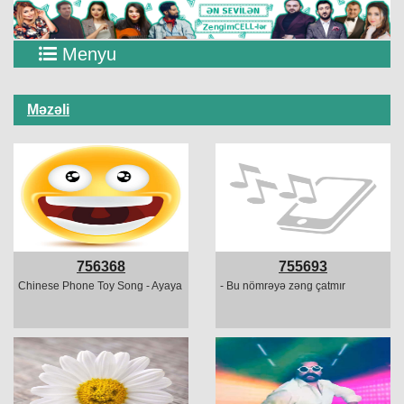
Menyu
Məzəli
756368
755693
Chinese Phone Toy Song - Ayaya
- Bu nömrəyə zəng çatmır