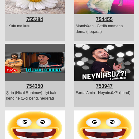
755284
754455
- Kutu ma kutu
MəmişXan - Gedib mamana
demə (nəqərat)
754350
753947
Şirin (Nicat Rəhimov) - İyi bak
Fərda Amin - Neynirsüz?! (bənd)
kendine (1-ci bənd, nəqərat)