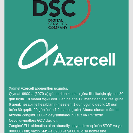
Xidmət Azercell abonentləri üçündür.
Qiymət: 6900-a (6070-ə) göndərilən kodlara görə ilk sifarişin qiyməti 30
gün üçün 1.8 manat təşkil edir. Cari balans 1.8 manatdan azdırsa, günə
6 qəpik hesabı ilə hesablanır (məsələn, 1 gün üçün 6 qəpik, 10 gün
üçün 60 qəpik, 20 gün üçün 1.2 manat çıxılır). Abunə olunan müddət
ərzində ZengimCELL-in dəyişdirilməsi pulsuz və limitsizdir.
Qeyd: qiymətlərə ƏDV daxildir.
ZəngimCELL xidmətinə olan abunəliyi dayandırmaq üçün STOP və ya
000000 (sıfır) yazıb SMS-lə 6900 və ya 6070 qısa nömrəsinə