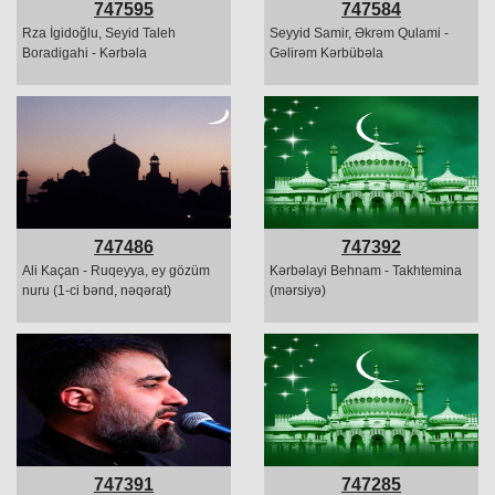
747595
747584
Rza İgidoğlu, Seyid Taleh
Seyyid Samir, Əkrəm Qulami -
Boradigahi - Kərbəla
Gəlirəm Kərbübəla
747486
747392
Ali Kaçan - Ruqeyya, ey gözüm
Kərbəlayi Behnam - Takhtemina
nuru (1-ci bənd, nəqərat)
(mərsiyə)
747391
747285