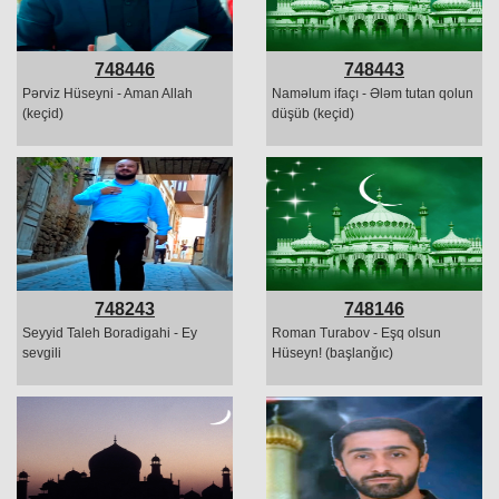
748446
748443
Pərviz Hüseyni - Aman Allah
Naməlum ifaçı - Ələm tutan qolun
(keçid)
düşüb (keçid)
748243
748146
Seyyid Taleh Boradigahi - Ey
Roman Turabov - Eşq olsun
sevgili
Hüseyn! (başlanğıc)