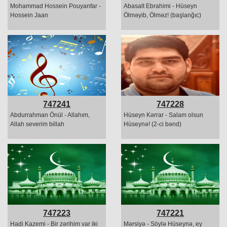
Mohammad Hossein Pouyanfar -
Abasalt Ebrahimi - Hüseyn
Hossein Jaan
Ölməyib, Ölməz! (başlanğıc)
747241
747228
Abdurrahman Önül - Allahım,
Hüseyn Kərrar - Salam olsun
Allah severim billah
Hüseynə! (2-ci bənd)
747223
747221
Hadi Kazemi - Bir zərihim var iki
Mərsiyə - Söylə Hüseynə, ey