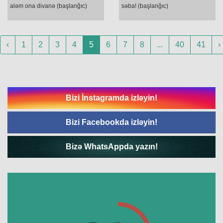
aləm ona divanə (başlanğıc)
səba! (başlanğıc)
‹
1
2
3
4
5
6
7
8
...
40
41
›
Bizi İnstagramda izləyin!
Bizi Facebookda izləyin!
Bizə WhatsAppda yazın!