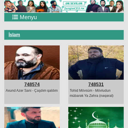
Menyu
İslam
748574
748531
Axund Azər Sani - Çaşdım qaldım
Tohid Mövsüm - Mövludun
mübarək Ya Zəhra (nəqərat)