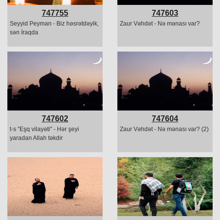
747755
747603
Seyyid Peyman - Biz həsrətdəyik,
Zaur Vəhdət - Nə mənası var?
sən İraqda
747602
747604
t-s "Eşq vilayəti" - Hər şeyi
Zaur Vəhdət - Nə mənası var? (2)
yaradan Allah təkdir