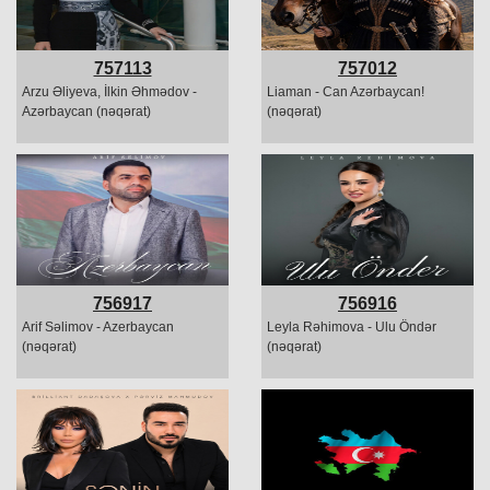
757113
757012
Arzu Əliyeva, İlkin Əhmədov -
Liaman - Can Azərbaycan!
Azərbaycan (nəqərat)
(nəqərat)
756917
756916
Arif Səlimov - Azerbaycan
Leyla Rəhimova - Ulu Öndər
(nəqərat)
(nəqərat)