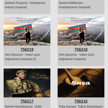
Şəhanə Rzayeva - Azərbaycan
Samira AliMaryam -
ordusu (nəqərat)
Azərbaycanım (nəqərat)
756219
756218
Alim Qasımov - Vətən üçün
Alim Qasımov - Vətən üçün
doğulanlar (nəqərat) (2)
doğulanlar (nəqərat)
756217
756216
Nərmin Kərimbəyova - Zəfər
Tofiq Hacıyev, Toğrul Əsədullayev