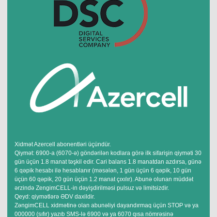
Xidmət Azercell abonentləri üçündür.
Qiymət: 6900-a (6070-ə) göndərilən kodlara görə ilk sifarişin qiyməti 30
gün üçün 1.8 manat təşkil edir. Cari balans 1.8 manatdan azdırsa, günə
6 qəpik hesabı ilə hesablanır (məsələn, 1 gün üçün 6 qəpik, 10 gün
üçün 60 qəpik, 20 gün üçün 1.2 manat çıxılır). Abunə olunan müddət
ərzində ZengimCELL-in dəyişdirilməsi pulsuz və limitsizdir.
Qeyd: qiymətlərə ƏDV daxildir.
ZəngimCELL xidmətinə olan abunəliyi dayandırmaq üçün STOP və ya
000000 (sıfır) yazıb SMS-lə 6900 və ya 6070 qısa nömrəsinə