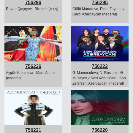
756296
756295
Rəvan Qaçayev - Bizimdir (çıxış)
Güllü Muradova, Elnur Zeynalov -
Qərbi Azərbaycan (nəqərat)
756236
756222
Aygün Kazımova - Mərd Adam
G. Məmmədova, N. Rustamli, Ə.
(nəqərat)
Musayev, ASAN Könüllüləri - Sən
Zəfərsən, Azərbaycan! (nəqərat)
756221
756220