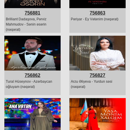
756881
756863
Brilliant Dadaşova, Pərviz
Pəriyar - Ey Vətənim (nəqərat)
Mahmudov - Sənin əsərin
(nəqərat)
756862
756827
Tural Hüseynov - Azərbaycan
Arzu Əliyeva - Yurdun səsi
oğluyam (nəqərat)
(nəqərat)