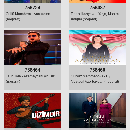
756724
756487
Güllü Muradova - Ana Vətən
Fidan Hacıyeva - Yaşa, Mənim
(nəqərat)
Xalqım (nəqərat)
756464
756460
Talıb Tale - Azərbaycanlıyıq Biz!
Gülyaz Məmmədova - Ey
(nəqərat)
Müstəqil Azərbaycan (nəqərat)