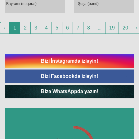
Bayramı (nəqərat)
- Şuşa (bənd)
‹
1
2
3
4
5
6
7
8
...
19
20
›
Bizi İnstagramda izləyin!
Bizi Facebookda izləyin!
Bizə WhatsAppda yazın!