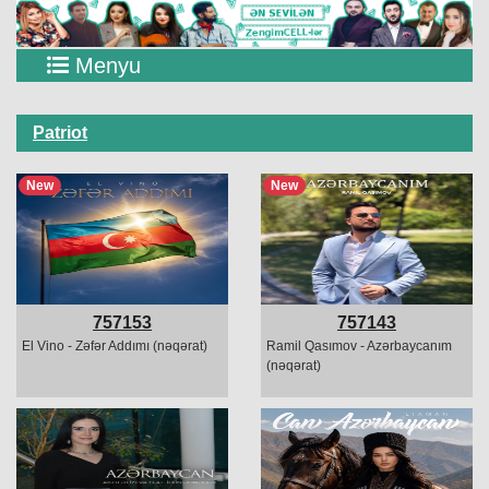
Menyu
Patriot
New
New
757153
757143
El Vino - Zəfər Addımı (nəqərat)
Ramil Qasımov - Azərbaycanım
(nəqərat)