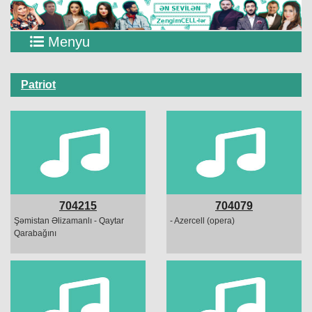
Menyu
Patriot
704215
704079
Şəmistan Əlizamanlı - Qaytar
- Azercell (opera)
Qarabağını