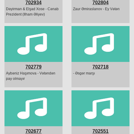
702934
702804
Dəyirman & Elşad Xose - Cənab
Zaur Əmiraslanov - Ey Vətən
Prezident (Ilham Əliyev)
702779
702718
Aybəniz Haşımova - Vətəndən
- Əsgər marşı
pay olmayır
702677
702551