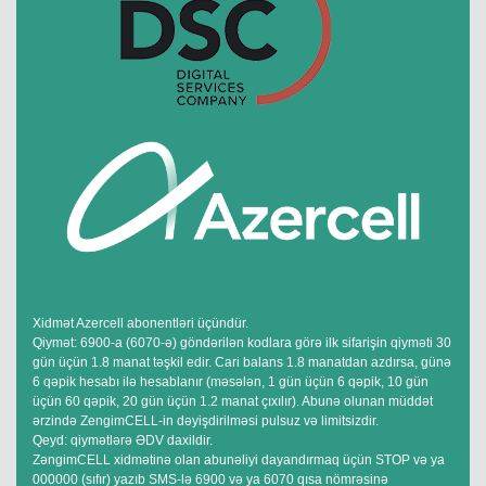
Xidmət Azercell abonentləri üçündür.
Qiymət: 6900-a (6070-ə) göndərilən kodlara görə ilk sifarişin qiyməti 30
gün üçün 1.8 manat təşkil edir. Cari balans 1.8 manatdan azdırsa, günə
6 qəpik hesabı ilə hesablanır (məsələn, 1 gün üçün 6 qəpik, 10 gün
üçün 60 qəpik, 20 gün üçün 1.2 manat çıxılır). Abunə olunan müddət
ərzində ZengimCELL-in dəyişdirilməsi pulsuz və limitsizdir.
Qeyd: qiymətlərə ƏDV daxildir.
ZəngimCELL xidmətinə olan abunəliyi dayandırmaq üçün STOP və ya
000000 (sıfır) yazıb SMS-lə 6900 və ya 6070 qısa nömrəsinə