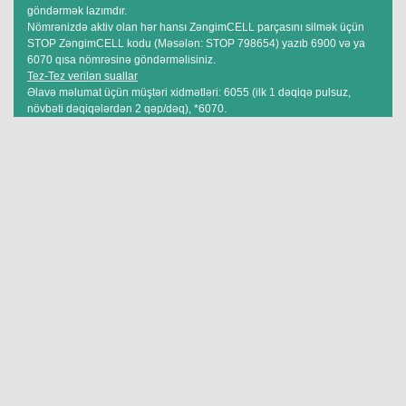
göndərmək lazımdır.
Nömrənizdə aktiv olan hər hansı ZəngimCELL parçasını silmək üçün
STOP ZəngimCELL kodu (Məsələn: STOP 798654) yazıb 6900 və ya
6070 qısa nömrəsinə göndərməlisiniz.
Tez-Tez verilən suallar
Əlavə məlumat üçün müştəri xidmətləri: 6055 (ilk 1 dəqiqə pulsuz,
növbəti dəqiqələrdən 2 qəp/dəq), *6070.