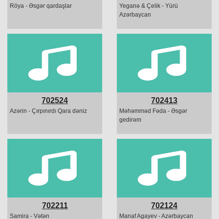
Röya - Əsgər qardaşlar
Yeganə & Çelik - Yürü
Azərbaycan
702524
702413
Azərin - Çırpınırdı Qara dəniz
Məhəmməd Fəda - Əsgər
gedirəm
702211
702124
Samira - Vətən
Manaf Agayev - Azərbaycan