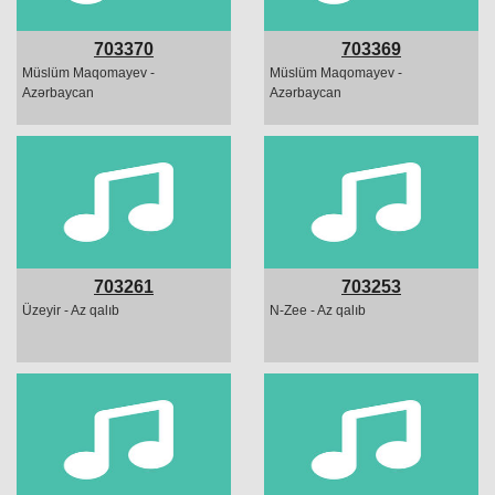
703370
703369
Müslüm Maqomayev -
Müslüm Maqomayev -
Azərbaycan
Azərbaycan
703261
703253
Üzeyir - Az qalıb
N-Zee - Az qalıb