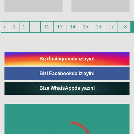
‹
1
2
...
12
13
14
15
16
17
18
Bizi İnstagramda izləyin!
Bizi Facebookda izləyin!
Bizə WhatsAppda yazın!