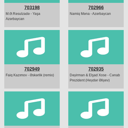
703198
702966
M.Ə.Rəsulzadə - Yaşa
Namiq Məna - Azərbaycan
Azərbaycan
702949
702935
Faiq Kazımov - Əskərlik (remix)
Dəyirman & Elşad Xose - Cənab
Prezident (Heydər Əliyev)