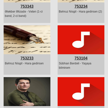
753343
753234
Ələkbər Əlizadə - Vətən (1-ci
Bəhruz Nisgil - Hara gedirsən (2)
bənd, 2-ci bənd)
753233
753104
Bəhruz Nisgil - Hara gedirsən
Sübhan Bərdəli - Yaşaya
bilmirəm