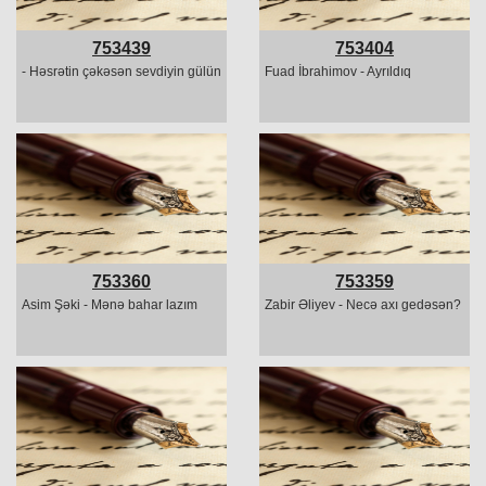
753439
753404
- Həsrətin çəkəsən sevdiyin gülün
Fuad İbrahimov - Ayrıldıq
753360
753359
Asim Şəki - Mənə bahar lazım
Zabir Əliyev - Necə axı gedəsən?