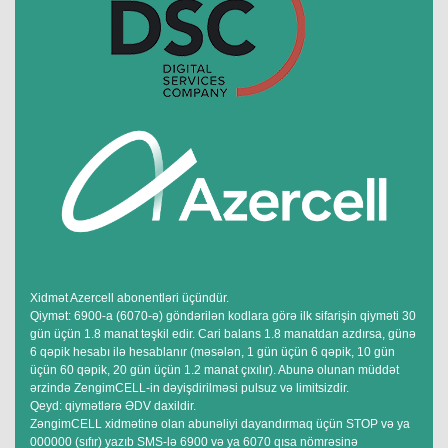
Xidmət Azercell abonentləri üçündür.
Qiymət: 6900-a (6070-ə) göndərilən kodlara görə ilk sifarişin qiyməti 30
gün üçün 1.8 manat təşkil edir. Cari balans 1.8 manatdan azdırsa, günə
6 qəpik hesabı ilə hesablanır (məsələn, 1 gün üçün 6 qəpik, 10 gün
üçün 60 qəpik, 20 gün üçün 1.2 manat çıxılır). Abunə olunan müddət
ərzində ZengimCELL-in dəyişdirilməsi pulsuz və limitsizdir.
Qeyd: qiymətlərə ƏDV daxildir.
ZəngimCELL xidmətinə olan abunəliyi dayandırmaq üçün STOP və ya
000000 (sıfır) yazıb SMS-lə 6900 və ya 6070 qısa nömrəsinə