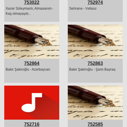
753022
752974
Xəzər Süleymanlı, Almaxanım -
Sehranə - Vəfasız
Kaş olmayaydı...
752864
752863
Bakir Şakiroğlu - Azərbaycan
Bakir Şakiroğlu - Şanlı Bayraq
752716
752585