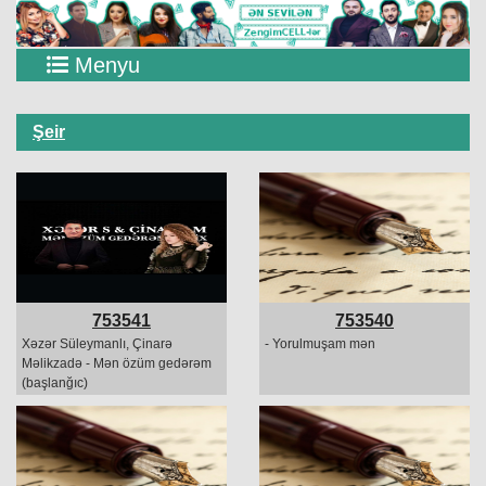
Menyu
Şeir
753541
753540
Xəzər Süleymanlı, Çinarə
- Yorulmuşam mən
Məlikzadə - Mən özüm gedərəm
(başlanğıc)