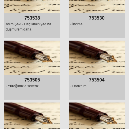
753538
753530
Asim Şəki - Heç kimin yadına
- İncimə
düşmürəm daha
753505
753504
- Yüreğimizle severiz
- Darıxdım