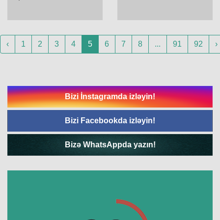
‹
1
2
3
4
5
6
7
8
...
91
92
›
Bizi İnstagramda izləyin!
Bizi Facebookda izləyin!
Bizə WhatsAppda yazın!