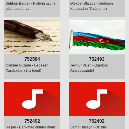
Sübhan Bərdəli - Pislərin üzünə
Ələkbər Əlizadə - Gedəsən
gülür bu dünya
Xarabadan (3-cü bənd)
752584
752493
Ələkbər Əlizadə - Gedəsən
Teymur Valeh - Qarabağ
Xarabadan (1-ci bənd)
Azərbaycandır!
752492
752402
Rəşad - Darıxmaq öldürür məni
Samir Hüseyn - Əzizim