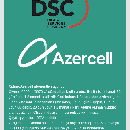
Xidmət Azercell abonentləri üçündür.
Qiymət: 6900-a (6070-ə) göndərilən kodlara görə ilk sifarişin qiyməti 30
gün üçün 1.8 manat təşkil edir. Cari balans 1.8 manatdan azdırsa, günə
6 qəpik hesabı ilə hesablanır (məsələn, 1 gün üçün 6 qəpik, 10 gün
üçün 60 qəpik, 20 gün üçün 1.2 manat çıxılır). Abunə olunan müddət
ərzində ZengimCELL-in dəyişdirilməsi pulsuz və limitsizdir.
Qeyd: qiymətlərə ƏDV daxildir.
ZəngimCELL xidmətinə olan abunəliyi dayandırmaq üçün STOP və ya
000000 (sıfır) yazıb SMS-lə 6900 və ya 6070 qısa nömrəsinə