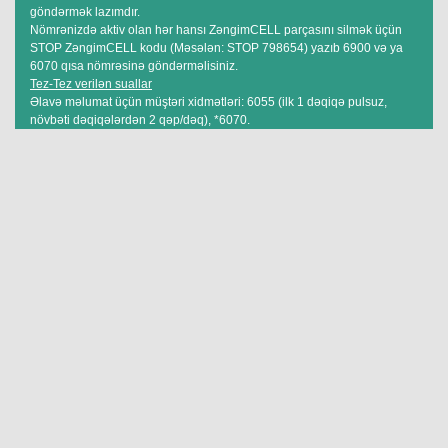
göndərmək lazımdır.
Nömrənizdə aktiv olan hər hansı ZəngimCELL parçasını silmək üçün
STOP ZəngimCELL kodu (Məsələn: STOP 798654) yazıb 6900 və ya
6070 qısa nömrəsinə göndərməlisiniz.
Tez-Tez verilən suallar
Əlavə məlumat üçün müştəri xidmətləri: 6055 (ilk 1 dəqiqə pulsuz,
növbəti dəqiqələrdən 2 qəp/dəq), *6070.