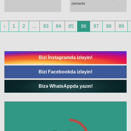
zamanla
‹
1
2
...
83
84
85
86
87
88
89
Bizi İnstagramda izləyin!
Bizi Facebookda izləyin!
Bizə WhatsAppda yazın!