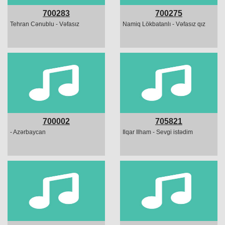
700283
700275
Tehran Cənublu - Vəfasız
Namiq Lökbatanlı - Vəfasız qız
700002
705821
- Azərbaycan
Ilqar Ilham - Sevgi istədim