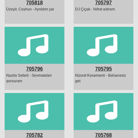
705818
705797
Üzeyir, Ceyhun - Ayrıldım yar
DJ Çiçək - Nifrət edirəm
705796
705795
Nazilə Səfərli - Sevməkdən
Nüsrət Kəsəmənli - Bəhanəsiz
qorxuram
get
705782
705768