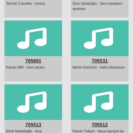
Tehran Canublu - Ayrılıq
Zaur Qəriboğlu - Səni yaradanı
sevirəm
705691
705531
Kənan MM - Gizli yaram
Ildırım Dəmirov - Gələ bilməzsən
705513
705512
Elmir Mədətoğlu - Ana
Ramiz Təkani - Necə barışım bu