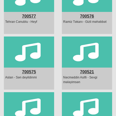
700577
700576
Tehran Cənublu - Heyf
Ramiz Təkanı - Gizli məhəbbət
700575
700521
Aslan - Sən deyildinmi
Nəcməddin Asifli - Sevgi
mələyimsən