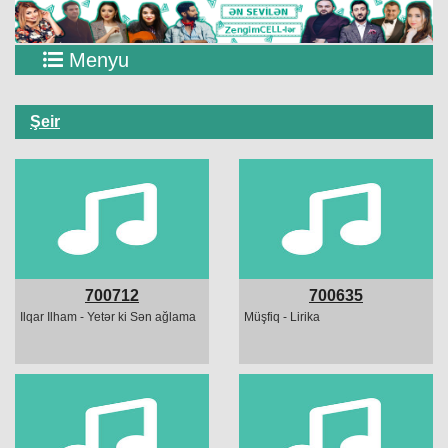
Menyu
Şeir
700712
700635
Ilqar Ilham - Yetər ki Sən ağlama
Müşfiq - Lirika