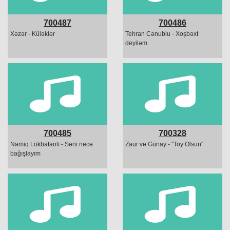
700487
700486
Xəzər - Küləklər
Tehran Cənublu - Xoşbəxt
deyiləm
700485
700328
Namiq Lökbatanlı - Səni necə
Zaur və Günay - "Toy Olsun"
bağışlayım