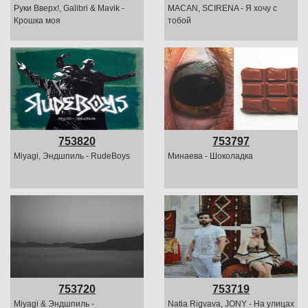
Руки Вверх!, Galibri & Mavik -
MACAN, SCIRENA - Я хочу с
Крошка моя
тобой
753820
753797
Miyagi, Эндшпиль - RudeBoys
Минаева - Шоколадка
753720
753719
Miyagi & Эндшпиль -
Natia Rigvava, JONY - На улицах