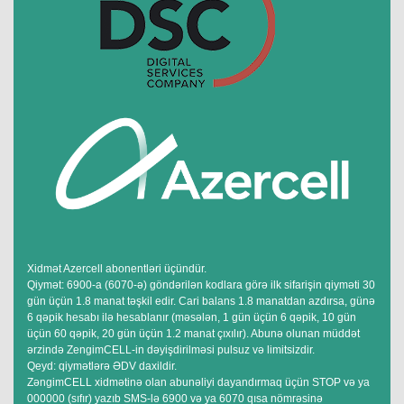
Xidmət Azercell abonentləri üçündür.
Qiymət: 6900-a (6070-ə) göndərilən kodlara görə ilk sifarişin qiyməti 30
gün üçün 1.8 manat təşkil edir. Cari balans 1.8 manatdan azdırsa, günə
6 qəpik hesabı ilə hesablanır (məsələn, 1 gün üçün 6 qəpik, 10 gün
üçün 60 qəpik, 20 gün üçün 1.2 manat çıxılır). Abunə olunan müddət
ərzində ZengimCELL-in dəyişdirilməsi pulsuz və limitsizdir.
Qeyd: qiymətlərə ƏDV daxildir.
ZəngimCELL xidmətinə olan abunəliyi dayandırmaq üçün STOP və ya
000000 (sıfır) yazıb SMS-lə 6900 və ya 6070 qısa nömrəsinə