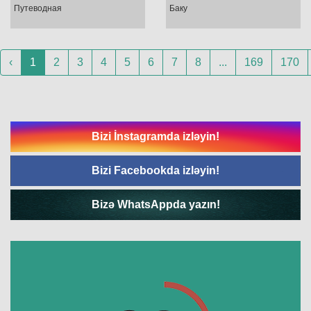
Путеводная
Баку
‹
1
2
3
4
5
6
7
8
...
169
170
Bizi İnstagramda izləyin!
Bizi Facebookda izləyin!
Bizə WhatsAppda yazın!