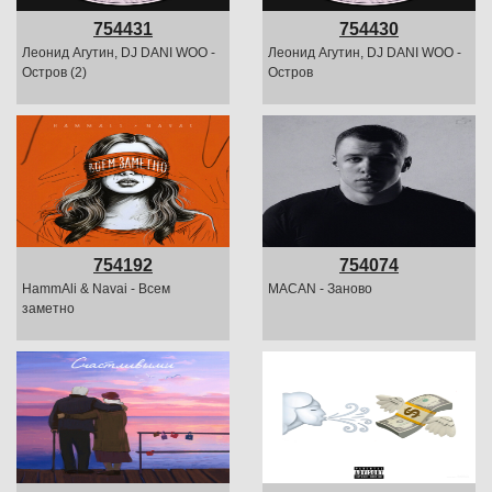
754431
754430
Леонид Агутин, DJ DANI WOO -
Леонид Агутин, DJ DANI WOO -
Остров (2)
Остров
754192
754074
HammAli & Navai - Всем
MACAN - Заново
заметно