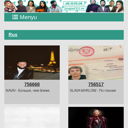
Menyu
Rus
756668
756517
NAVAI - Больше, чем ближе
SLAVA MARLOW - По глазам