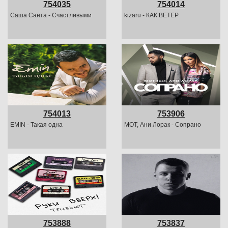
754035
754014
Саша Санта - Счастливыми
kizaru - КАК ВЕТЕР
754013
753906
EMIN - Такая одна
MOT, Ани Лорак - Сопрано
753888
753837