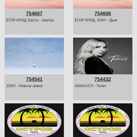
754607
754606
ЕГОР КРИД, Баста - Завтра
ЕГОР КРИД, JONY - Дым
754541
754432
JONY - Ревели ливни
ANNA ASTI - Топит