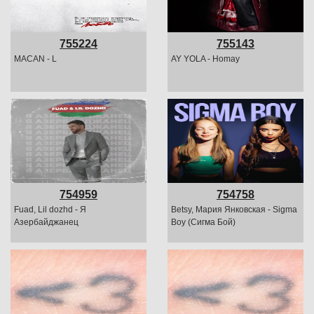
755224
755143
MACAN - L
AY YOLA - Homay
754959
754758
Fuad, Lil dozhd - Я
Betsy, Мария Янковская - Sigma
Азербайджанец
Boy (Сигма Бой)