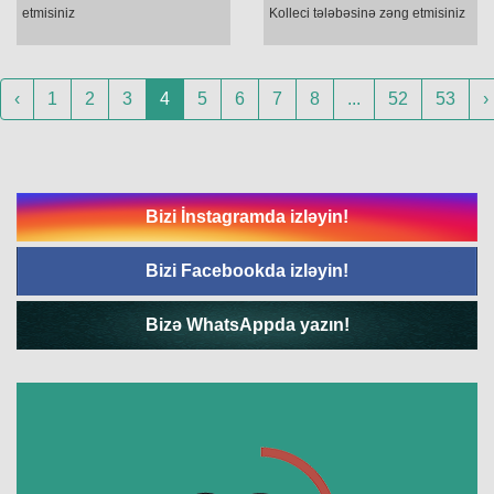
etmisiniz
Kolleci tələbəsinə zəng etmisiniz
‹
1
2
3
4
5
6
7
8
...
52
53
›
Bizi İnstagramda izləyin!
Bizi Facebookda izləyin!
Bizə WhatsAppda yazın!