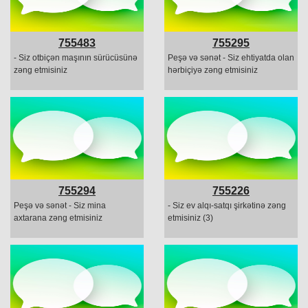
755483
755295
- Siz otbiçən maşının sürücüsünə
Peşə və sənət - Siz ehtiyatda olan
zəng etmisiniz
hərbiçiyə zəng etmisiniz
755294
755226
Peşə və sənət - Siz mina
- Siz ev alqı-satqı şirkətinə zəng
axtarana zəng etmisiniz
etmisiniz (3)