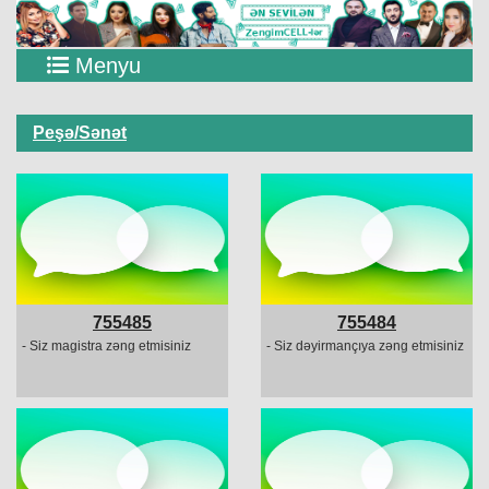
Menyu
Peşə/Sənət
755485
755484
- Siz magistra zəng etmisiniz
- Siz dəyirmançıya zəng etmisiniz