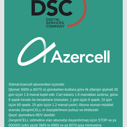
Xidmət Azercell abonentləri üçündür.
Qiymət: 6900-a (6070-ə) göndərilən kodlara görə ilk sifarişin qiyməti 30
gün üçün 1.8 manat təşkil edir. Cari balans 1.8 manatdan azdırsa, günə
6 qəpik hesabı ilə hesablanır (məsələn, 1 gün üçün 6 qəpik, 10 gün
üçün 60 qəpik, 20 gün üçün 1.2 manat çıxılır). Abunə olunan müddət
ərzində ZengimCELL-in dəyişdirilməsi pulsuz və limitsizdir.
Qeyd: qiymətlərə ƏDV daxildir.
ZəngimCELL xidmətinə olan abunəliyi dayandırmaq üçün STOP və ya
000000 (sıfır) yazıb SMS-lə 6900 və ya 6070 qısa nömrəsinə