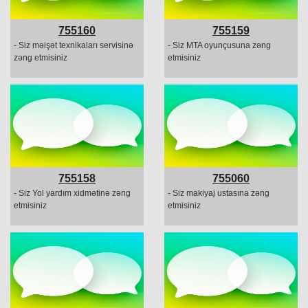
755160
755159
- Siz məişət texnikaları servisinə
- Siz MTA oyunçusuna zəng
zəng etmisiniz
etmisiniz
755158
755060
- Siz Yol yardım xidmətinə zəng
- Siz makiyaj ustasına zəng
etmisiniz
etmisiniz