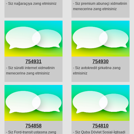
- Siz nağaraçıya zəng etmisiniz
- Siz premium abunəçi xidmətinin
menecerinə zəng etmisiniz
754931
754930
- Siz sürətli internet xidmətinin
- Siz avtokredit şirkətinə zəng
menecerinə zəng etmisiniz
etmisiniz
754858
754810
- Siz Ford-transit ustasına zəng
- Siz Quba Dövlət Sosial-İqtisadi