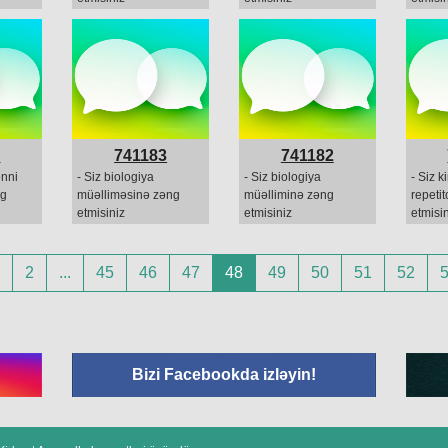
4
741183
741182
ənni
- Siz biologiya
- Siz biologiya
- Siz k
ng
müəlliməsinə zəng
müəlliminə zəng
repeti
etmisiniz
etmisiniz
etmisin
2
...
45
46
47
48
49
50
51
52
Bizi Facebookda izləyin!