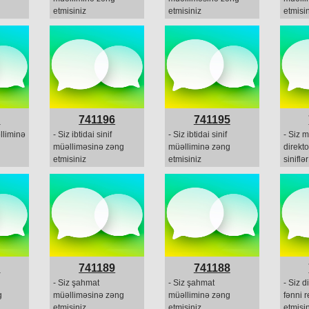
etmisiniz
etmisiniz
etmisin
7
741196
741195
əlliminə
- Siz ibtidai sinif
- Siz ibtidai sinif
- Siz 
müəlliməsinə zəng
müəlliminə zəng
direkt
etmisiniz
etmisiniz
sinifl
zəng e
1
741189
741188
- Siz şahmat
- Siz şahmat
- Siz d
g
müəlliməsinə zəng
müəlliminə zəng
fənni 
etmisiniz
etmisiniz
etmisin