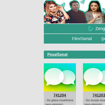
Zeng
Film/Serial
Şe
Peşə/Sənət
741204
74120
- Siz gitara müəlliminə
- Siz musiqi müə
zəng etmisiniz
zəng etmisiniz