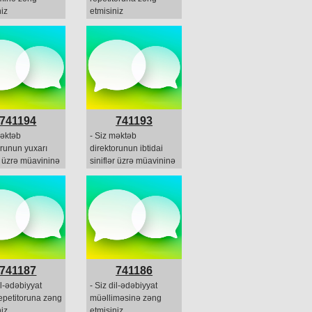
iz
etmisiniz
741194
741193
məktəb
- Siz məktəb
orunun yuxarı
direktorunun ibtidai
ər üzrə müavininə
siniflər üzrə müavininə
tmisiniz
zəng etmisiniz
741187
741186
il-ədəbiyyat
- Siz dil-ədəbiyyat
repetitoruna zəng
müəlliməsinə zəng
iz
etmisiniz