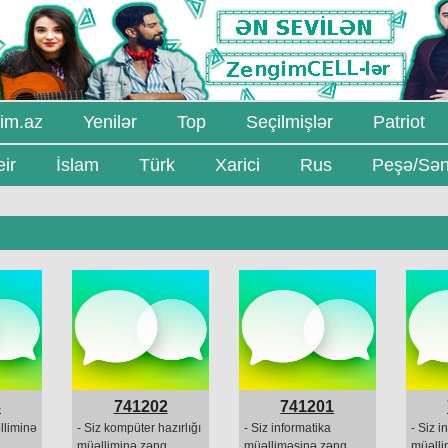
im.az
Yenilər
Top
Seçilmişlər
Patriot
ir
İslam
Türk
Xarici
Rus
Peşə/Sən
3
741202
741201
lliminə
- Siz kompüter hazırlığı
- Siz informatika
- Siz i
müəlliminə zəng
müəlliməsinə zəng
müəlli