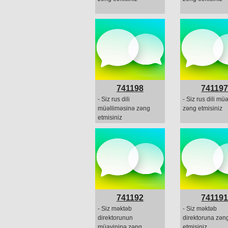
741198
74119
- Siz rus dili
- Siz rus dili mü
müəlliməsinə zəng
zəng etmisiniz
etmisiniz
741192
74119
- Siz məktəb
- Siz məktəb
direktorunun
direktoruna zən
müavininə zəng
etmisiniz