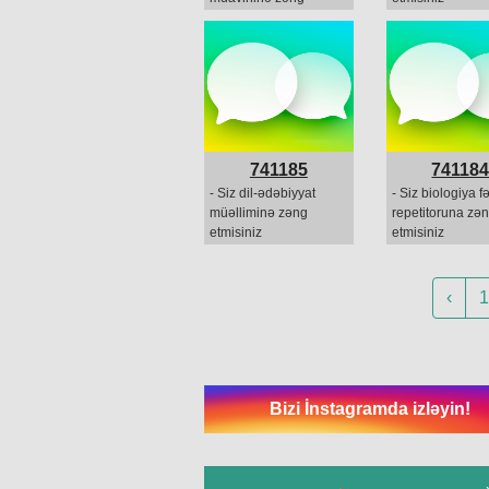
etmisiniz
741185
74118
- Siz dil-ədəbiyyat
- Siz biologiya f
müəlliminə zəng
repetitoruna zə
etmisiniz
etmisiniz
‹
1
Bizi İnstagramda izləyin!