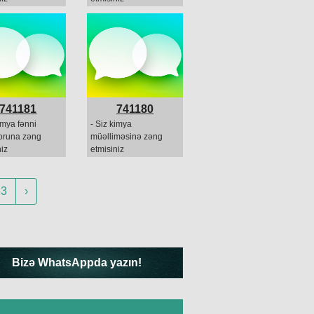
741181
741180
imya fənni
- Siz kimya
toruna zəng
müəlliməsinə zəng
iz
etmisiniz
53
›
Bizə WhatsAppda yazın!