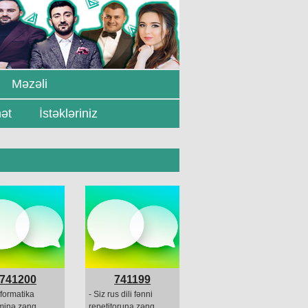
Məzəli
ət
İstəkləriniz
741200
741199
nformatika
- Siz rus dili fənni
minə zəng
repetitoruna zəng