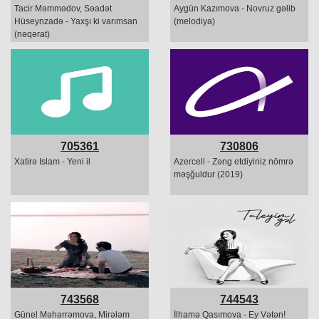
Tacir Məmmədov, Səadət
Aygün Kazımova - Novruz gəlib
Hüseynzadə - Yaxşı ki varımsan
(melodiya)
(nəqərat)
705361
730806
Xatirə Islam - Yeni il
Azercell - Zəng etdiyiniz nömrə
məşğuldur (2019)
743568
744543
Günel Məhərrəmova, Mirələm
İlhamə Qasımova - Ey Vətən!