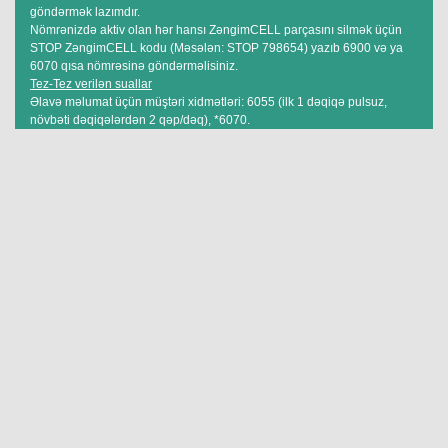
göndərmək lazımdır.
Nömrənizdə aktiv olan hər hansı ZəngimCELL parçasını silmək üçün
STOP ZəngimCELL kodu (Məsələn: STOP 798654) yazıb 6900 və ya
6070 qısa nömrəsinə göndərməlisiniz.
Tez-Tez verilən suallar
Əlavə məlumat üçün müştəri xidmətləri: 6055 (ilk 1 dəqiqə pulsuz,
növbəti dəqiqələrdən 2 qəp/dəq), *6070.