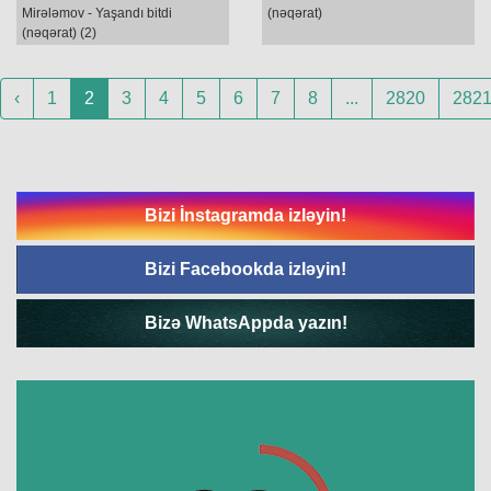
Mirələmov - Yaşandı bitdi
(nəqərat)
(nəqərat) (2)
‹
1
2
3
4
5
6
7
8
...
2820
282
Bizi İnstagramda izləyin!
Bizi Facebookda izləyin!
Bizə WhatsAppda yazın!