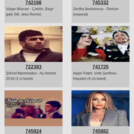
742166
745332
Vüqar Biləcəri - Çəkilin, Bəşir
Zenfira İbrahimova - Ömrüm
gəlir (Mr. Jeka Remix)
(nəqərat)
722383
741725
Şöhrət Məmmədov - Ay ömrüm
Aqşin Fateh, Vəfa Şərifova -
2018 (2-ci bənd)
Həyatım (4-cü bənd)
745924
745882