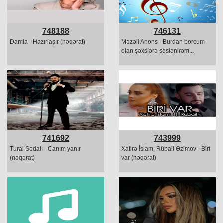
748188
746131
Damla - Hazırlaşır (nəqərat)
Məzəli Anons - Burdan borcum
olan şəxslərə səslənirəm...
741692
743999
Tural Sədalı - Canım yanır
Xatirə İslam, Rübail Əzimov - Biri
(nəqərat)
var (nəqərat)