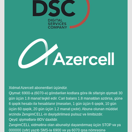
Xidmət Azercell abonentləri üçündür.
Qiymət: 6900-a (6070-ə) göndərilən kodlara görə ilk sifarişin qiyməti 30
gün üçün 1.8 manat təşkil edir. Cari balans 1.8 manatdan azdırsa, günə
6 qəpik hesabı ilə hesablanır (məsələn, 1 gün üçün 6 qəpik, 10 gün
üçün 60 qəpik, 20 gün üçün 1.2 manat çıxılır). Abunə olunan müddət
ərzində ZengimCELL-in dəyişdirilməsi pulsuz və limitsizdir.
Qeyd: qiymətlərə ƏDV daxildir.
ZəngimCELL xidmətinə olan abunəliyi dayandırmaq üçün STOP və ya
000000 (sıfır) yazıb SMS-lə 6900 və ya 6070 qısa nömrəsinə