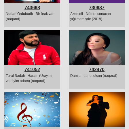
743698
730987
Nurlan Ordubadlı - Bir ürək var
Azercell - Nömrə sonacan
(nəqərat)
yığılmamışdır (2019)
741052
742470
Tural Sədalı - Haram (Ürəyimi
Damla - Lənət olsun (nəqərat)
verdiyim adam) (nəqərat)