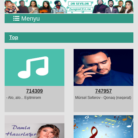
Menyu
Top
714309
747957
- Alo, alo... Eşitmirəm
Mürsəl Səfərov - Qonaq (nəqərat)