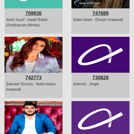
709930
747689
Sami Yusuf - Hasbi Rabbi
Xatirə İslam - Ömrüm (nəqərat)
(Azərbaycan dilində)
742773
730828
Şəbnəm Tovuzlu - Baldı balam
Azercell - Jingle
(nəqərat)