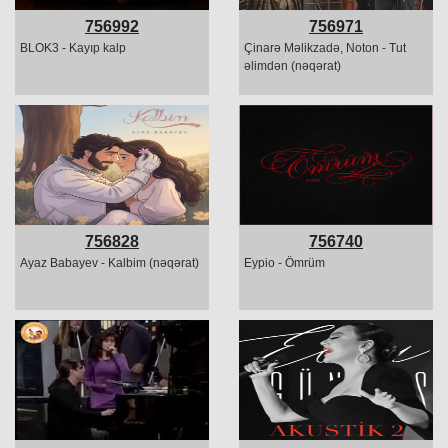
756992
756971
BLOK3 - Kayıp kalp
Çinarə Məlikzadə, Noton - Tut
əlimdən (nəqərat)
756828
756740
Ayaz Babayev - Kalbim (nəqərat)
Eypio - Ömrüm