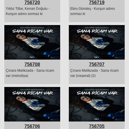
756720
756719
Yıldız Tilbe, Kenan Doğulu -
Ebru Gündeş - Kurşun adres
Kurşun adres sormaz ki
sormaz ki
756708
756707
Çinarə Məlikzadə - Sana ricam
Çinarə Məlikzadə - Sana ricam
var (melodiya)
var (nəqərat) (2)
756706
756705