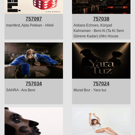
757097
757038
manifest, Ajda Pekkan - Hileli
Ankara Echoes, Kürşad
Kahraman - Beni Al (Ta Ki Seni
Görene Kadar) (Afro House
Remix)
757034
757024
SAHRA - Ara Beni
Murat Boz - Yara tuz