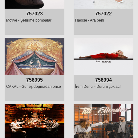
757023
757022
Motive - Şehrime bombalar
Hadise - Ara beni
756995
756994
CAKAL - Güneş doğmadan önce
İrem Derici - Durum çok acil