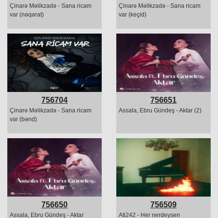
Çinarə Məlikzadə - Sana ricam
Çinarə Məlikzadə - Sana ricam
var (nəqərat)
var (keçid)
756704
756651
Çinarə Məlikzadə - Sana ricam
Assala, Ebru Gündeş - Aktar (2)
var (bənd)
756650
756509
Assala, Ebru Gündeş - Aktar
Ati242 - Her nerdeysen