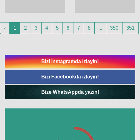
‹
1
2
3
4
5
6
7
8
...
350
351
Bizi İnstagramda izləyin!
Bizi Facebookda izləyin!
Bizə WhatsAppda yazın!