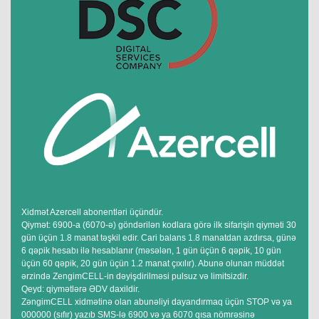
Xidmət Azercell abonentləri üçündür.
Qiymət: 6900-a (6070-ə) göndərilən kodlara görə ilk sifarişin qiyməti 30
gün üçün 1.8 manat təşkil edir. Cari balans 1.8 manatdan azdırsa, günə
6 qəpik hesabı ilə hesablanır (məsələn, 1 gün üçün 6 qəpik, 10 gün
üçün 60 qəpik, 20 gün üçün 1.2 manat çıxılır). Abunə olunan müddət
ərzində ZengimCELL-in dəyişdirilməsi pulsuz və limitsizdir.
Qeyd: qiymətlərə ƏDV daxildir.
ZəngimCELL xidmətinə olan abunəliyi dayandırmaq üçün STOP və ya
000000 (sıfır) yazıb SMS-lə 6900 və ya 6070 qısa nömrəsinə