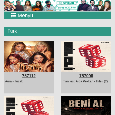
Menyu
Türk
757112
757098
Aura - Tuzak
manifest, Ajda Pekkan - Hileli (2)