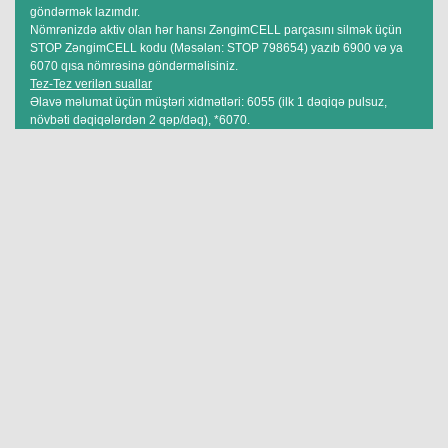
göndərmək lazımdır.
Nömrənizdə aktiv olan hər hansı ZəngimCELL parçasını silmək üçün
STOP ZəngimCELL kodu (Məsələn: STOP 798654) yazıb 6900 və ya
6070 qısa nömrəsinə göndərməlisiniz.
Tez-Tez verilən suallar
Əlavə məlumat üçün müştəri xidmətləri: 6055 (ilk 1 dəqiqə pulsuz,
növbəti dəqiqələrdən 2 qəp/dəq), *6070.