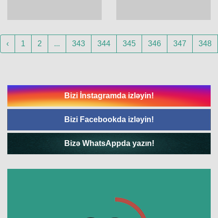
‹
1
2
...
343
344
345
346
347
348
Bizi İnstagramda izləyin!
Bizi Facebookda izləyin!
Bizə WhatsAppda yazın!