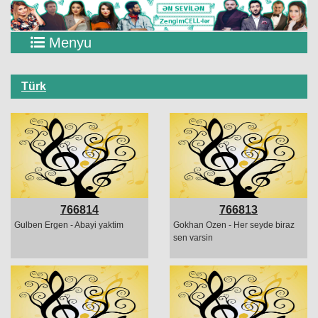
Menyu
Türk
766814
766813
Gulben Ergen - Abayi yaktim
Gokhan Ozen - Her seyde biraz
sen varsin