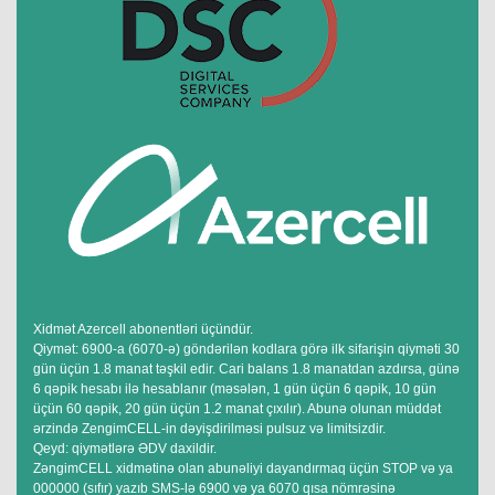
Xidmət Azercell abonentləri üçündür.
Qiymət: 6900-a (6070-ə) göndərilən kodlara görə ilk sifarişin qiyməti 30
gün üçün 1.8 manat təşkil edir. Cari balans 1.8 manatdan azdırsa, günə
6 qəpik hesabı ilə hesablanır (məsələn, 1 gün üçün 6 qəpik, 10 gün
üçün 60 qəpik, 20 gün üçün 1.2 manat çıxılır). Abunə olunan müddət
ərzində ZengimCELL-in dəyişdirilməsi pulsuz və limitsizdir.
Qeyd: qiymətlərə ƏDV daxildir.
ZəngimCELL xidmətinə olan abunəliyi dayandırmaq üçün STOP və ya
000000 (sıfır) yazıb SMS-lə 6900 və ya 6070 qısa nömrəsinə