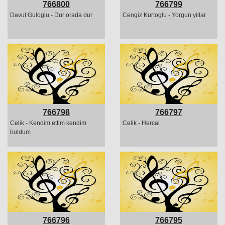
766800
766799
Davut Guloglu - Dur orada dur
Cengiz Kurtoglu - Yorgun yillar
766798
766797
Celik - Kendim ettim kendim
Celik - Hercai
buldum
766796
766795