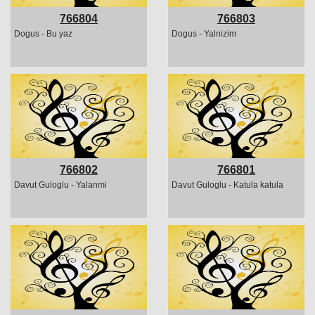
766804
766803
Dogus - Bu yaz
Dogus - Yalnizim
766802
766801
Davut Guloglu - Yalanmi
Davut Guloglu - Katula katula