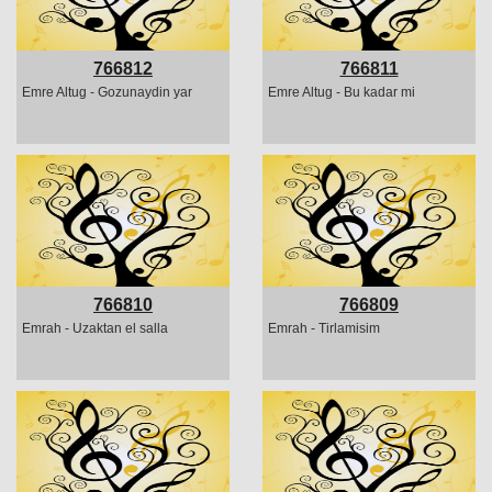
766812
766811
Emre Altug - Gozunaydin yar
Emre Altug - Bu kadar mi
766810
766809
Emrah - Uzaktan el salla
Emrah - Tirlamisim