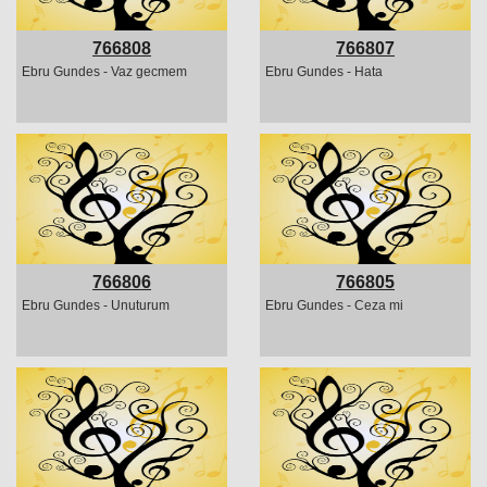
766808
766807
Ebru Gundes - Vaz gecmem
Ebru Gundes - Hata
766806
766805
Ebru Gundes - Unuturum
Ebru Gundes - Ceza mi