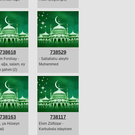
738618
738529
m Forshay -
- Sallallahu aleyhi
 ağa, salam, ey
Muhammed
n şahım (2)
738163
738117
, ya Hüseyn
Elvin Zülfüqar -
at)
Kərbubəla istəyirəm