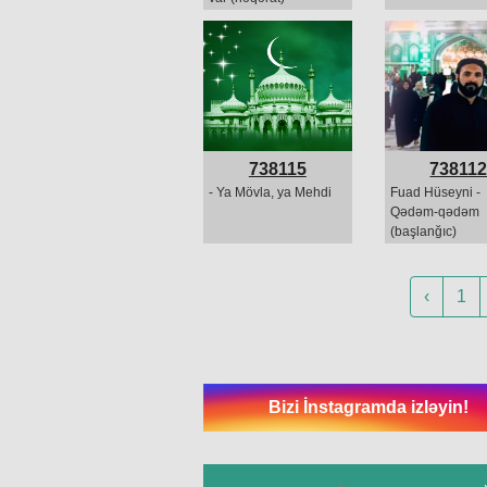
738115
73811
- Ya Mövla, ya Mehdi
Fuad Hüseyni -
Qədəm-qədəm
(başlanğıc)
‹
1
Bizi İnstagramda izləyin!