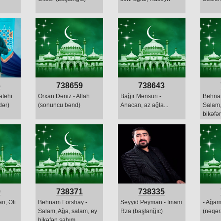
6
738659
738643
atehi
Orxan Dəniz - Allah
Bağır Mənsuri -
Behna
dər)
(sonuncu bənd)
Anacan, az ağla...
Salam,
bikəfə
9
738371
738335
an, Əli
Behnam Forshay -
Seyyid Peyman - İmam
- Ağam
Salam, Ağa, salam, ey
Rza (başlanğıc)
(nəqər
bikəfən şahım