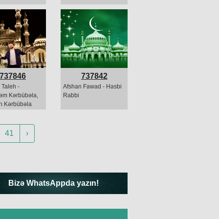
737846
737842
 Taleh -
Afshan Fawad - Hasbi
əm Kərbübəla,
Rabbi
n Kərbübəla
41
›
Bizə WhatsAppda yazın!