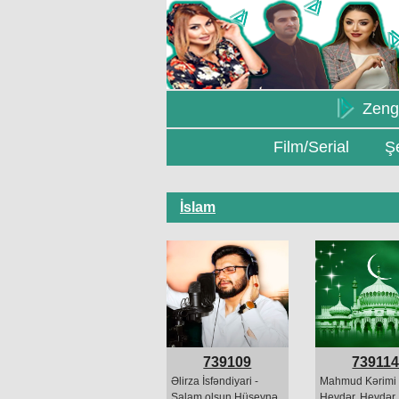
Zeng
Film/Serial
Şe
İslam
739109
73911
Əlirza İsfəndiyari -
Mahmud Kərimi 
Salam olsun Hüseynə
Heydər, Heydər