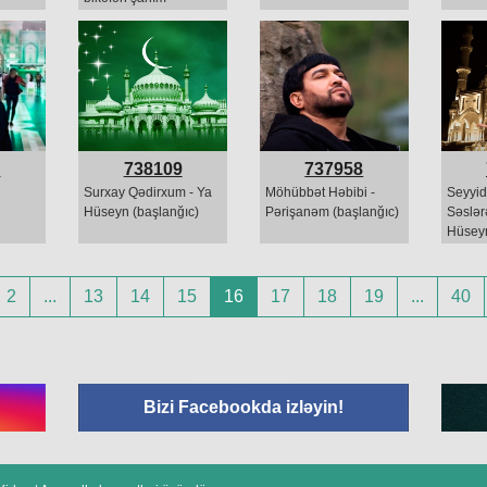
2
738109
737958
Surxay Qədirxum - Ya
Möhübbət Həbibi -
Seyyid
Hüseyn (başlanğıc)
Pərişanəm (başlanğıc)
Səslər
Hüsey
2
...
13
14
15
16
17
18
19
...
40
Bizi Facebookda izləyin!