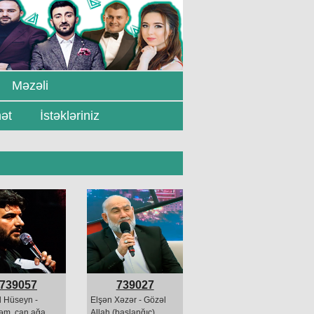
Məzəli
ət
İstəkləriniz
739057
739027
d Hüseyn -
Elşən Xəzər - Gözəl
əm, can ağa
Allah (başlanğıc)