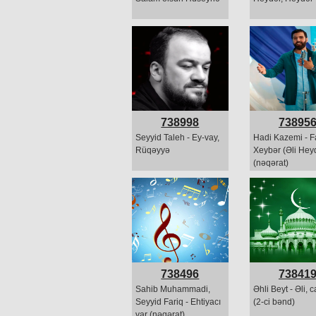
738998
73895
Seyyid Taleh - Ey-vay,
Hadi Kazemi - F
Rüqəyyə
Xeybər (Əli Hey
(nəqərat)
738496
73841
Sahib Muhammadi,
Əhli Beyt - Əli, c
Seyyid Fariq - Ehtiyacı
(2-ci bənd)
var (nəqərat)