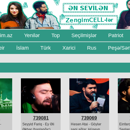
im.az
Yenilər
Top
Seçilmişlər
Patriot
ir
İslam
Türk
Xarici
Rus
Peşə/Sən
4
739081
739069
-
Seyyid Fariq - Ey Əli
Həsən Atai - Göylər
Einfar
Əkbər (başlanğıc)
səni ağlar, Hüseyn
Səslər