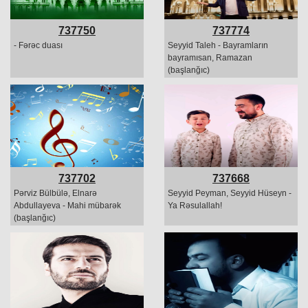
737750
737774
- Fərəc duası
Seyyid Taleh - Bayramların
bayramısan, Ramazan
(başlanğıc)
737702
737668
Pərviz Bülbülə, Elnarə
Seyyid Peyman, Seyyid Hüseyn -
Abdullayeva - Mahi mübarək
Ya Rəsulallah!
(başlanğıc)