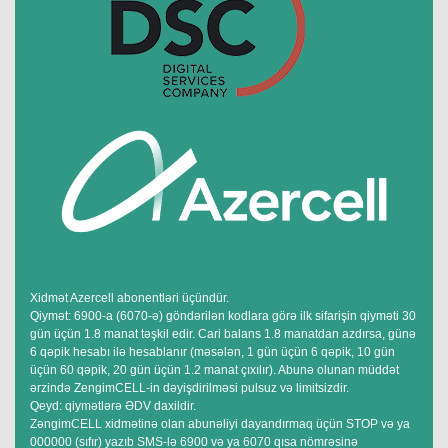
Xidmət Azercell abonentləri üçündür.
Qiymət: 6900-a (6070-ə) göndərilən kodlara görə ilk sifarişin qiyməti 30
gün üçün 1.8 manat təşkil edir. Cari balans 1.8 manatdan azdırsa, günə
6 qəpik hesabı ilə hesablanır (məsələn, 1 gün üçün 6 qəpik, 10 gün
üçün 60 qəpik, 20 gün üçün 1.2 manat çıxılır). Abunə olunan müddət
ərzində ZengimCELL-in dəyişdirilməsi pulsuz və limitsizdir.
Qeyd: qiymətlərə ƏDV daxildir.
ZəngimCELL xidmətinə olan abunəliyi dayandırmaq üçün STOP və ya
000000 (sıfır) yazıb SMS-lə 6900 və ya 6070 qısa nömrəsinə