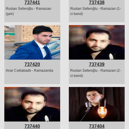
737441
737438
Ruslan Səfəroğlu - Ramazan
Ruslan Səfəroğlu - Ramazan (1-
(şeir)
ci bənd)
737420
737439
Anar Cəlilabadlı - Ramazanda
Ruslan Səfəroğlu - Ramazan (2-
ci bənd)
737440
737404