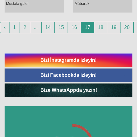
Mustafa gəldi
Mübarək
‹
1
2
...
14
15
16
17
18
19
20
Bizi İnstagramda izləyin!
Bizi Facebookda izləyin!
Bizə WhatsAppda yazın!