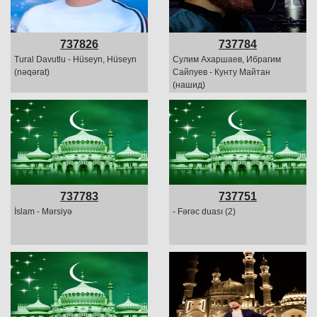
737826
737784
Tural Davutlu - Hüseyn, Hüseyn
Сулим Ахаршаев, Ибрагим
(nəqərat)
Сайпуев - Кунту Майтан
(нашид)
737783
737751
İslam - Mərsiyə
- Fərəc duası (2)