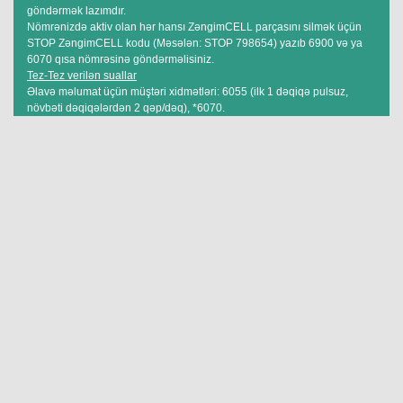
göndərmək lazımdır.
Nömrənizdə aktiv olan hər hansı ZəngimCELL parçasını silmək üçün
STOP ZəngimCELL kodu (Məsələn: STOP 798654) yazıb 6900 və ya
6070 qısa nömrəsinə göndərməlisiniz.
Tez-Tez verilən suallar
Əlavə məlumat üçün müştəri xidmətləri: 6055 (ilk 1 dəqiqə pulsuz,
növbəti dəqiqələrdən 2 qəp/dəq), *6070.