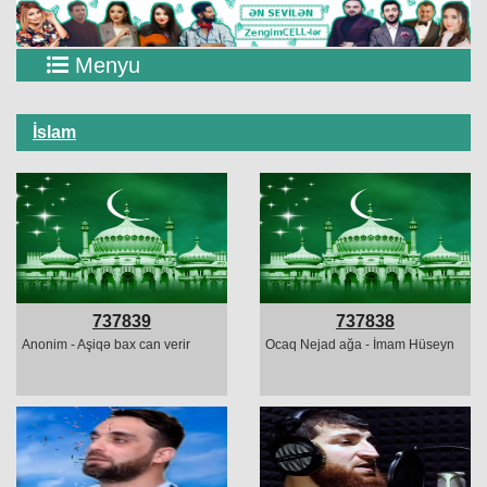
Menyu
İslam
737839
737838
Anonim - Aşiqə bax can verir
Ocaq Nejad ağa - İmam Hüseyn