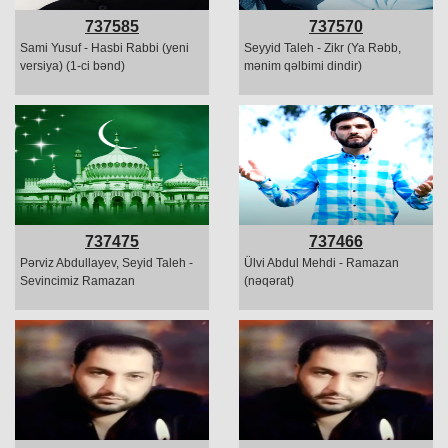
737585
737570
Sami Yusuf - Hasbi Rabbi (yeni
Seyyid Taleh - Zikr (Ya Rəbb,
versiya) (1-ci bənd)
mənim qəlbimi dindir)
737475
737466
Pərviz Abdullayev, Seyid Taleh -
Ülvi Abdul Mehdi - Ramazan
Sevincimiz Ramazan
(nəqərat)