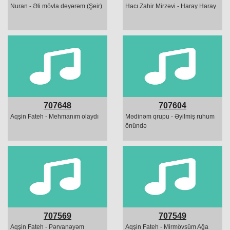
Nuran - Əli mövla deyərəm (Şeir)
Hacı Zahir Mirzəvi - Haray Haray
707648
707604
Aqşin Fateh - Mehmanım olaydı
Mədinəm qrupu - Əyilmiş ruhum
önündə
707569
707549
Aqşin Fateh - Pərvanəyəm
Aqşin Fateh - Mirmövsüm Ağa