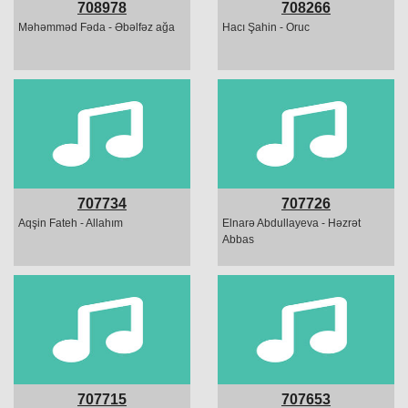
708978
708266
Məhəmməd Fəda - Əbəlfəz ağa
Hacı Şahin - Oruc
707734
707726
Aqşin Fateh - Allahım
Elnarə Abdullayeva - Həzrət
Abbas
707715
707653