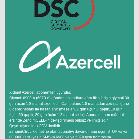
Xidmət Azercell abonentləri üçündür.
Qiymət: 6900-a (6070-ə) göndərilən kodlara görə ilk sifarişin qiyməti 30
gün üçün 1.8 manat təşkil edir. Cari balans 1.8 manatdan azdırsa, günə
6 qəpik hesabı ilə hesablanır (məsələn, 1 gün üçün 6 qəpik, 10 gün
üçün 60 qəpik, 20 gün üçün 1.2 manat çıxılır). Abunə olunan müddət
ərzində ZengimCELL-in dəyişdirilməsi pulsuz və limitsizdir.
Qeyd: qiymətlərə ƏDV daxildir.
ZəngimCELL xidmətinə olan abunəliyi dayandırmaq üçün STOP və ya
000000 (sıfır) yazıb SMS-lə 6900 və ya 6070 qısa nömrəsinə