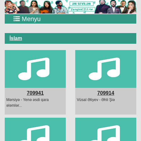
Menyu
İslam
709941
709914
Mərsiyə - Yenə əsdi qara
Vüsal Əliyev - Əhli Şiə
ələmlər...