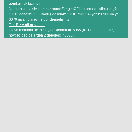
göndərmək lazımdır.
Nömrənizdə aktiv olan hər hansı ZəngimCELL parçasını silmək üçün
STOP ZəngimCELL kodu (Məsələn: STOP 798654) yazıb 6900 və ya
6070 qısa nömrəsinə göndərməlisiniz.
Tez-Tez verilən suallar
Əlavə məlumat üçün müştəri xidmətləri: 6055 (ilk 1 dəqiqə pulsuz,
növbəti dəqiqələrdən 2 qəp/dəq), *6070.