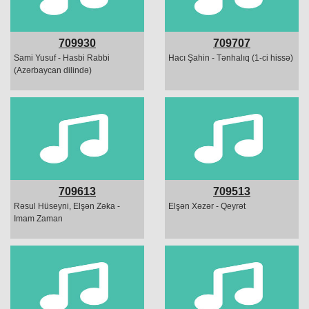
709930
709707
Sami Yusuf - Hasbi Rabbi
Hacı Şahin - Tənhalıq (1-ci hissə)
(Azərbaycan dilində)
709613
709513
Rəsul Hüseyni, Elşən Zəka -
Elşən Xəzər - Qeyrət
Imam Zaman