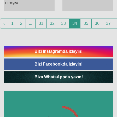
Hüseynə
‹
1
2
...
31
32
33
34
35
36
37
Bizi İnstagramda izləyin!
Bizi Facebookda izləyin!
Bizə WhatsAppda yazın!