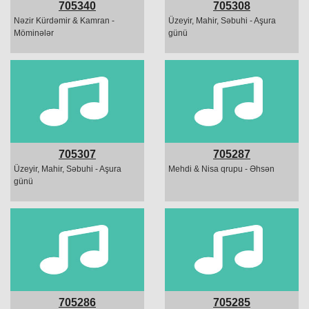
705340
705308
Nəzir Kürdəmir & Kamran -
Üzeyir, Mahir, Səbuhi - Aşura
Möminələr
günü
705307
705287
Üzeyir, Mahir, Səbuhi - Aşura
Mehdi & Nisa qrupu - Əhsən
günü
705286
705285