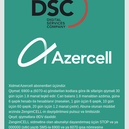
Xidmət Azercell abonentləri üçündür.
Qiymət: 6900-a (6070-ə) göndərilən kodlara görə ilk sifarişin qiyməti 30
gün üçün 1.8 manat təşkil edir. Cari balans 1.8 manatdan azdırsa, günə
6 qəpik hesabı ilə hesablanır (məsələn, 1 gün üçün 6 qəpik, 10 gün
üçün 60 qəpik, 20 gün üçün 1.2 manat çıxılır). Abunə olunan müddət
ərzində ZengimCELL-in dəyişdirilməsi pulsuz və limitsizdir.
Qeyd: qiymətlərə ƏDV daxildir.
ZəngimCELL xidmətinə olan abunəliyi dayandırmaq üçün STOP və ya
000000 (sıfır) yazıb SMS-lə 6900 və ya 6070 qısa nömrəsinə