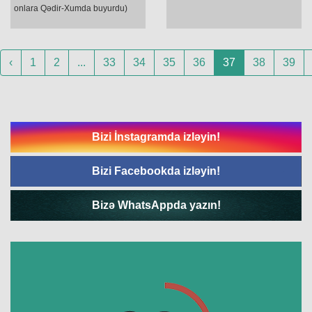
onlara Qədir-Xumda buyurdu)
‹
1
2
...
33
34
35
36
37
38
39
Bizi İnstagramda izləyin!
Bizi Facebookda izləyin!
Bizə WhatsAppda yazın!