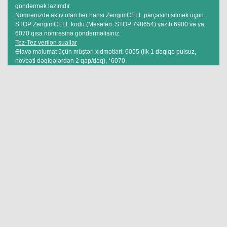
göndərmək lazımdır.
Nömrənizdə aktiv olan hər hansı ZəngimCELL parçasını silmək üçün
STOP ZəngimCELL kodu (Məsələn: STOP 798654) yazıb 6900 və ya
6070 qısa nömrəsinə göndərməlisiniz.
Tez-Tez verilən suallar
Əlavə məlumat üçün müştəri xidmətləri: 6055 (ilk 1 dəqiqə pulsuz,
növbəti dəqiqələrdən 2 qəp/dəq), *6070.