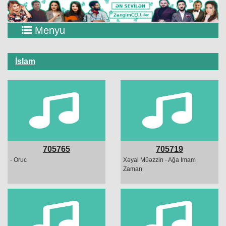
Menyu
İslam
705765
705719
- Oruc
Xəyal Müəzzin - Ağa Imam
Zaman