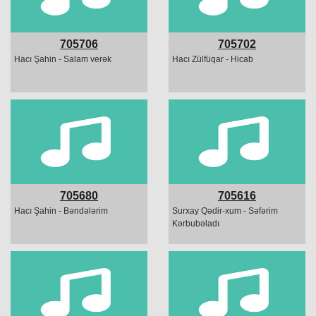
705706
705702
Hacı Şahin - Salam verək
Hacı Zülfüqar - Hicab
705680
705616
Hacı Şahin - Bəndələrim
Surxay Qədir-xum - Səfərim
Kərbubəladı