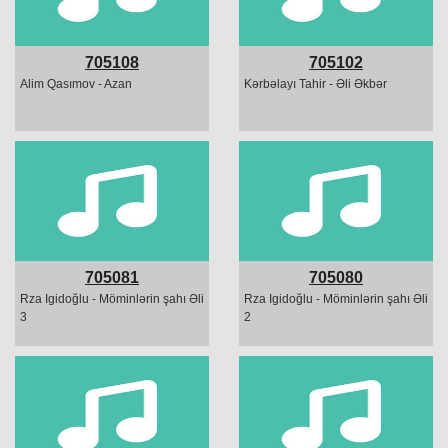
705108
705102
Alim Qasımov - Azan
Kərbəlayı Tahir - Əli Əkbər
705081
705080
Rza Igidoğlu - Möminlərin şahı Əli
Rza Igidoğlu - Möminlərin şahı Əli
3
2