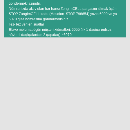
göndərmək lazımdır.
Nömrənizdə aktiv olan hər hansı ZəngimCELL parçasını silmək üçün
STOP ZəngimCELL kodu (Məsələn: STOP 798654) yazıb 6900 və ya
6070 qısa nömrəsinə göndərməlisiniz.
Tez-Tez verilən suallar
Əlavə məlumat üçün müştəri xidmətləri: 6055 (ilk 1 dəqiqə pulsuz,
növbəti dəqiqələrdən 2 qəp/dəq), *6070.