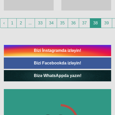
‹
1
2
...
33
34
35
36
37
38
39
Bizi İnstagramda izləyin!
Bizi Facebookda izləyin!
Bizə WhatsAppda yazın!