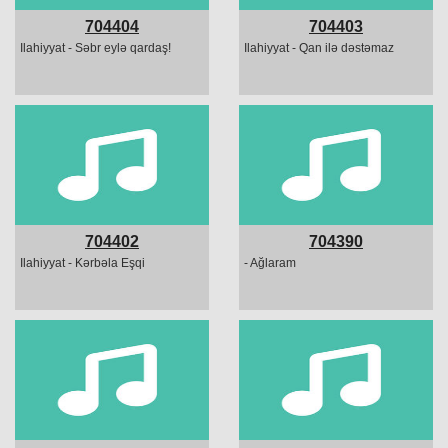
704404
704403
Ilahiyyat - Səbr eylə qardaş!
Ilahiyyat - Qan ilə dəstəmaz
704402
704390
Ilahiyyat - Kərbəla Eşqi
- Ağlaram