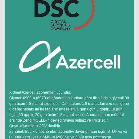
Xidmət Azercell abonentləri üçündür.
Qiymət: 6900-a (6070-ə) göndərilən kodlara görə ilk sifarişin qiyməti 30
gün üçün 1.8 manat təşkil edir. Cari balans 1.8 manatdan azdırsa, günə
6 qəpik hesabı ilə hesablanır (məsələn, 1 gün üçün 6 qəpik, 10 gün
üçün 60 qəpik, 20 gün üçün 1.2 manat çıxılır). Abunə olunan müddət
ərzində ZengimCELL-in dəyişdirilməsi pulsuz və limitsizdir.
Qeyd: qiymətlərə ƏDV daxildir.
ZəngimCELL xidmətinə olan abunəliyi dayandırmaq üçün STOP və ya
000000 (sıfır) yazıb SMS-lə 6900 və ya 6070 qısa nömrəsinə