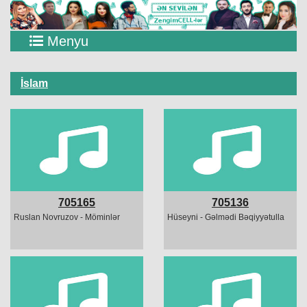
Menyu
İslam
705165
705136
Ruslan Novruzov - Möminlər
Hüseyni - Gəlmədi Bəqiyyətulla