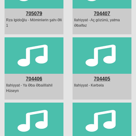
705079
704407
Rza Igidoğlu - Möminlərin şahı Əli
Ilahiyyat - Aç gözünü, yatma
1
Əbəlfəz
704406
704405
Ilahiyyat - Ya Əba Əbailllahil
Ilahiyyat - Kərbəla
Hüseyn