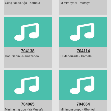
Ocaq Nejad Ağa - Kərbəla
M.Mirheydər - Mərsiyə
704138
704114
Hacı Şahin - Ramazanda
H.Mehdizadə - Kərbəla
704065
704064
Minimum qrupu - Ya Mustafa
Minimum qrupu - Əbəlfəzl