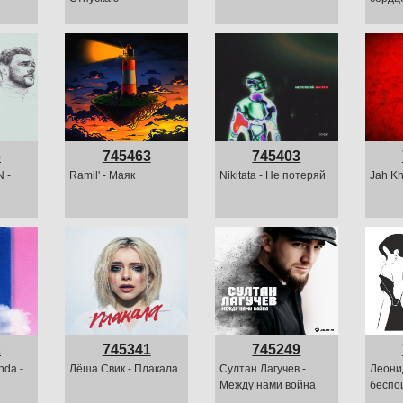
6
745463
745403
N -
Ramil' - Маяк
Nikitata - Не потеряй
Jah Kh
2
745341
745249
nda -
Лёша Свик - Плакала
Султан Лагучев -
Леонид
Между нами война
беспо