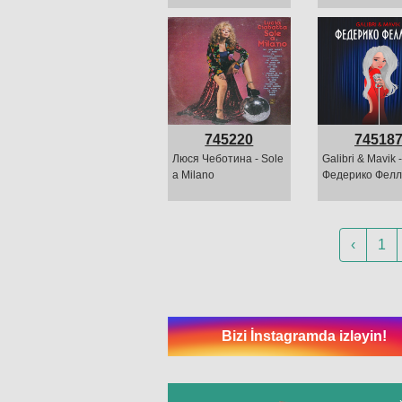
745220
74518
Люся Чеботина - Sole
Galibri & Mavik -
a Milano
Федерико Фел
‹
1
Bizi İnstagramda izləyin!