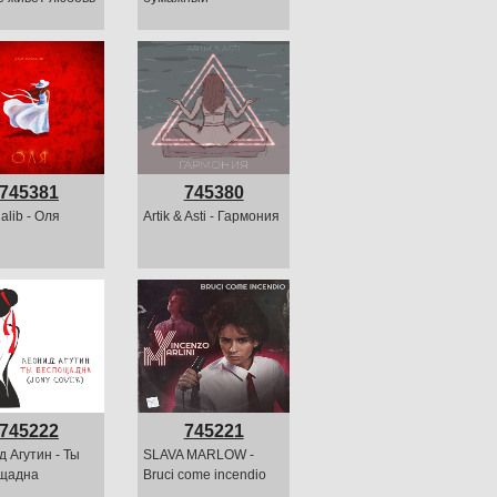
745381
745380
alib - Оля
Artik & Asti - Гармония
745222
745221
 Агутин - Ты
SLAVA MARLOW -
щадна
Bruci come incendio