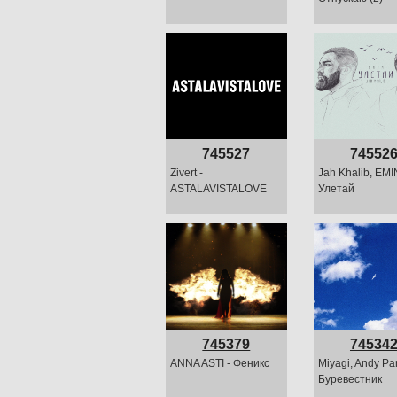
745527
74552
Zivert -
Jah Khalib, EMI
ASTALAVISTALOVE
Улетай
745379
74534
ANNA ASTI - Феникс
Miyagi, Andy Pa
Буревестник