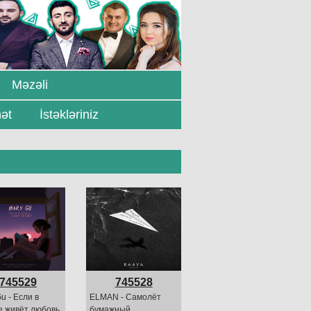
Məzəli
ət
İstəkləriniz
745529
745528
u - Если в
ELMAN - Самолёт
е живёт любовь
бумажный