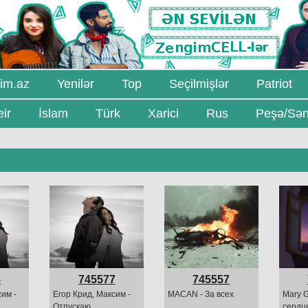
im.az
Yenilər
Top
Seçilmişlər
Patriot
ir
İslam
Türk
Xarici
Rus
Peşə/Sən
8
745577
745557
им -
Егор Крид, Максим -
MACAN - За всех
Mary G
Отпускаю
сердц