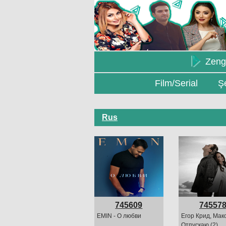
Zeng
Film/Serial
Şe
Rus
745609
74557
EMIN - О любви
Егор Крид, Макс
Отпускаю (2)