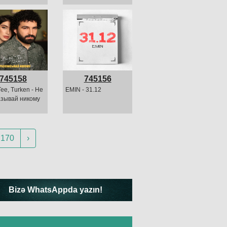
745158
745156
ee, Turken - Не
EMIN - 31.12
азывай никому
170
›
Bizə WhatsAppda yazın!