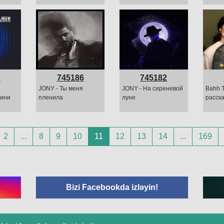
7
745186
745182
JONY - Ты меня
JONY - На сиреневой
Bahh T
лини
пленила
луне
расск
2
...
8
9
10
11
12
13
14
...
169
Bizi Facebookda izləyin!