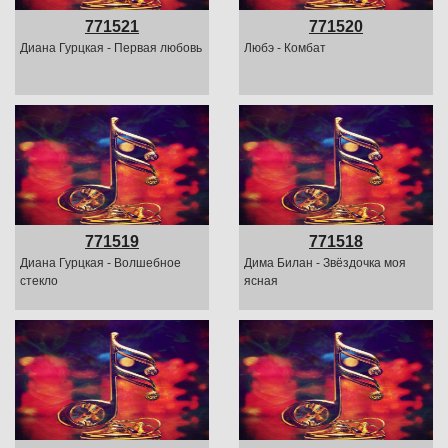
771521
771520
Диана Гурцкая - Первая любовь
Любэ - Комбат
771519
771518
Диана Гурцкая - Волшебное
Дима Билан - Звёздочка моя
стекло
ясная