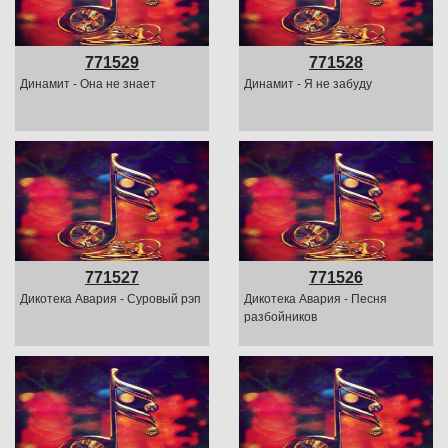
771529
771528
Динамит - Она не знает
Динамит - Я не забуду
771527
771526
Дикотека Авария - Суровый рэп
Дикотека Авария - Песня
разбойников