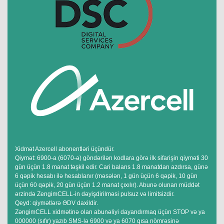
Xidmət Azercell abonentləri üçündür.
Qiymət: 6900-a (6070-ə) göndərilən kodlara görə ilk sifarişin qiyməti 30
gün üçün 1.8 manat təşkil edir. Cari balans 1.8 manatdan azdırsa, günə
6 qəpik hesabı ilə hesablanır (məsələn, 1 gün üçün 6 qəpik, 10 gün
üçün 60 qəpik, 20 gün üçün 1.2 manat çıxılır). Abunə olunan müddət
ərzində ZengimCELL-in dəyişdirilməsi pulsuz və limitsizdir.
Qeyd: qiymətlərə ƏDV daxildir.
ZəngimCELL xidmətinə olan abunəliyi dayandırmaq üçün STOP və ya
000000 (sıfır) yazıb SMS-lə 6900 və ya 6070 qısa nömrəsinə