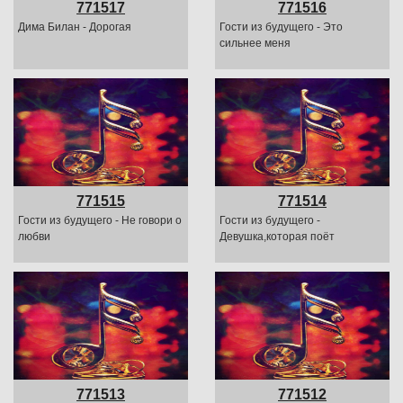
771517
771516
Дима Билан - Дорогая
Гости из будущего - Это
сильнее меня
771515
771514
Гости из будущего - Не говори о
Гости из будущего -
любви
Девушка,которая поёт
771513
771512