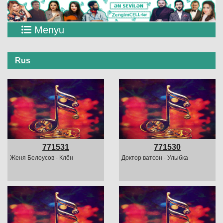
Menyu
Rus
771531
771530
Женя Белоусов - Клён
Доктор ватсон - Улыбка