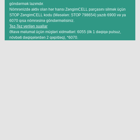
göndərmək lazımdır.
Nömrənizdə aktiv olan hər hansı ZəngimCELL parçasını silmək üçün
STOP ZəngimCELL kodu (Məsələn: STOP 798654) yazıb 6900 və ya
6070 qısa nömrəsinə göndərməlisiniz.
Tez-Tez verilən suallar
Əlavə məlumat üçün müştəri xidmətləri: 6055 (ilk 1 dəqiqə pulsuz,
növbəti dəqiqələrdən 2 qəp/dəq), *6070.