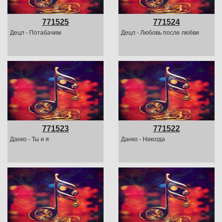
771525
771524
Децл - Потабачим
Децл - Любовь после любви
771523
771522
Данко - Ты и я
Данко - Никогда