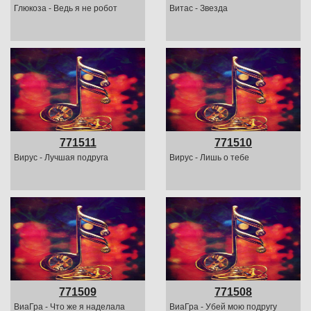
Глюкоза - Ведь я не робот
Витас - Звезда
771511
771510
Вирус - Лучшая подруга
Вирус - Лишь о тебе
771509
771508
ВиаГра - Что же я наделала
ВиаГра - Убей мою подругу