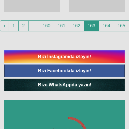
‹
1
2
...
160
161
162
163
164
165
Bizi İnstagramda izləyin!
Bizi Facebookda izləyin!
Bizə WhatsAppda yazın!