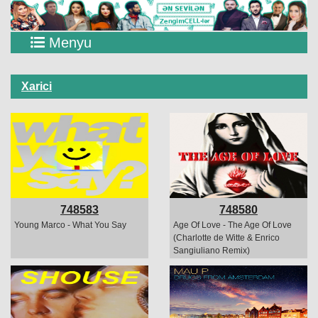
Menyu
Xarici
748583
748580
Young Marco - What You Say
Age Of Love - The Age Of Love
(Charlotte de Witte & Enrico
Sangiuliano Remix)