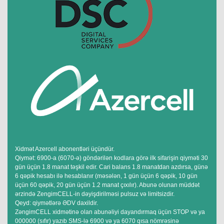
Xidmət Azercell abonentləri üçündür.
Qiymət: 6900-a (6070-ə) göndərilən kodlara görə ilk sifarişin qiyməti 30
gün üçün 1.8 manat təşkil edir. Cari balans 1.8 manatdan azdırsa, günə
6 qəpik hesabı ilə hesablanır (məsələn, 1 gün üçün 6 qəpik, 10 gün
üçün 60 qəpik, 20 gün üçün 1.2 manat çıxılır). Abunə olunan müddət
ərzində ZengimCELL-in dəyişdirilməsi pulsuz və limitsizdir.
Qeyd: qiymətlərə ƏDV daxildir.
ZəngimCELL xidmətinə olan abunəliyi dayandırmaq üçün STOP və ya
000000 (sıfır) yazıb SMS-lə 6900 və ya 6070 qısa nömrəsinə