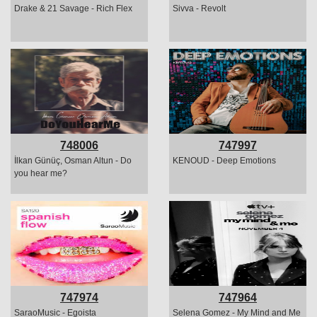
Drake & 21 Savage - Rich Flex
Sivva - Revolt
748006
747997
İlkan Günüç, Osman Altun - Do
KENOUD - Deep Emotions
you hear me?
747974
747964
SaraoMusic - Egoista
Selena Gomez - My Mind and Me