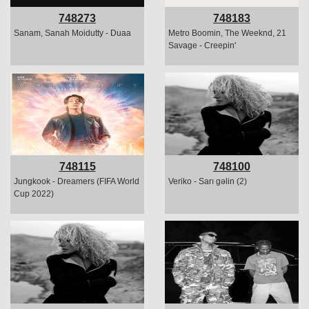
748273
748183
Sanam, Sanah Moidutty - Duaa
Metro Boomin, The Weeknd, 21
Savage - Creepin'
748115
748100
Jungkook - Dreamers (FIFA World
Veriko - Sarı gəlin (2)
Cup 2022)