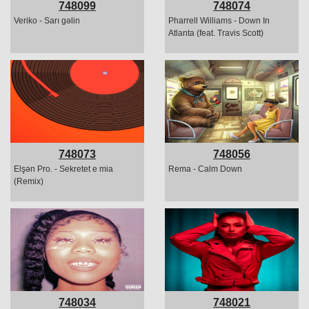
748099
748074
Veriko - Sarı gəlin
Pharrell Williams - Down In
Atlanta (feat. Travis Scott)
748073
748056
Elşən Pro. - Sekretet e mia
Rema - Calm Down
(Remix)
748034
748021