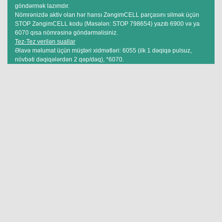
göndərmək lazımdır.
Nömrənizdə aktiv olan hər hansı ZəngimCELL parçasını silmək üçün
STOP ZəngimCELL kodu (Məsələn: STOP 798654) yazıb 6900 və ya
6070 qısa nömrəsinə göndərməlisiniz.
Tez-Tez verilən suallar
Əlavə məlumat üçün müştəri xidmətləri: 6055 (ilk 1 dəqiqə pulsuz,
növbəti dəqiqələrdən 2 qəp/dəq), *6070.