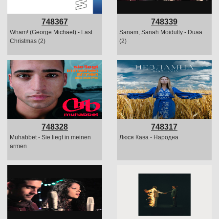
748367
748339
Wham! (George Michael) - Last
Sanam, Sanah Moidutty - Duaa
Christmas (2)
(2)
748328
748317
Muhabbet - Sie liegt in meinen
Люся Кава - Народна
armen