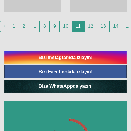
‹
1
2
...
8
9
10
11
12
13
14
...
Bizi İnstagramda izləyin!
Bizi Facebookda izləyin!
Bizə WhatsAppda yazın!