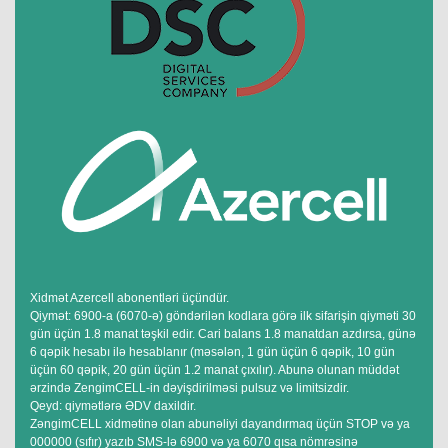
Xidmət Azercell abonentləri üçündür.
Qiymət: 6900-a (6070-ə) göndərilən kodlara görə ilk sifarişin qiyməti 30
gün üçün 1.8 manat təşkil edir. Cari balans 1.8 manatdan azdırsa, günə
6 qəpik hesabı ilə hesablanır (məsələn, 1 gün üçün 6 qəpik, 10 gün
üçün 60 qəpik, 20 gün üçün 1.2 manat çıxılır). Abunə olunan müddət
ərzində ZengimCELL-in dəyişdirilməsi pulsuz və limitsizdir.
Qeyd: qiymətlərə ƏDV daxildir.
ZəngimCELL xidmətinə olan abunəliyi dayandırmaq üçün STOP və ya
000000 (sıfır) yazıb SMS-lə 6900 və ya 6070 qısa nömrəsinə