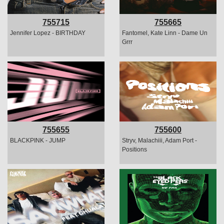
755715
755665
Jennifer Lopez - BIRTHDAY
Fantomel, Kate Linn - Dame Un
Grrr
755655
755600
BLACKPINK - JUMP
Stryv, Malachiii, Adam Port -
Positions