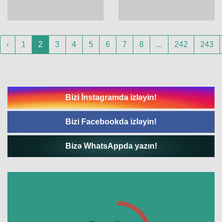
‹
1
2
3
4
5
6
7
8
...
242
243
Bizi İnstagramda izləyin!
Bizi Facebookda izləyin!
Bizə WhatsAppda yazın!