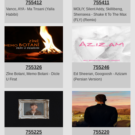
755412
755411
Vanco, AYA - Ma Tnsani (Yalla
MOLIY, Silent Addy, Skillibeng,
Habibi)
Shenseea - Shake It To The Max
(FLY) (Remix)
755326
755246
Zîne Botani, Memo Botani - Dicle
Ed Sheeran, Googoosh - Azizam
U Firat
(Persian Version)
755225
755220