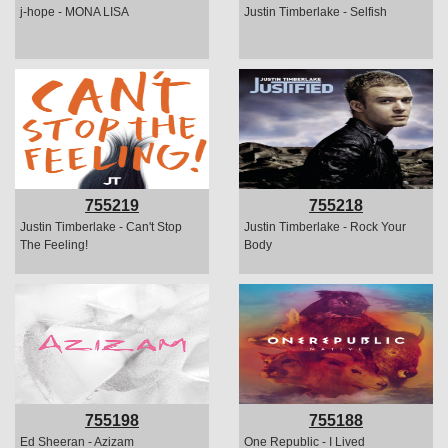
j-hope - MONA LISA
Justin Timberlake - Selfish
755219
755218
Justin Timberlake - Can't Stop
Justin Timberlake - Rock Your
The Feeling!
Body
755198
755188
Ed Sheeran - Azizam
One Republic - I Lived