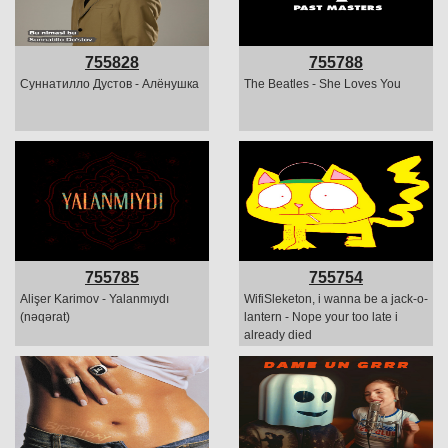
755828
755788
Суннатилло Дустов - Алёнушка
The Beatles - She Loves You
755785
755754
Alişer Karimov - Yalanmıydı
WifiSleketon, i wanna be a jack-o-
(nəqərat)
lantern - Nope your too late i
already died