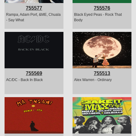
755577
755576
Rampa, Adam Port, &ME, Chuala
Black Eyed Peas - Rock That
- Say What
Body
755569
755513
AC/DC - Back In Black
Alex Warren - Ordinary