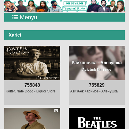
Menyu
Xarici
755848
755829
Kolter, Nate Dogg - Liquor Store
Азизбек Каримов - Алёнушка