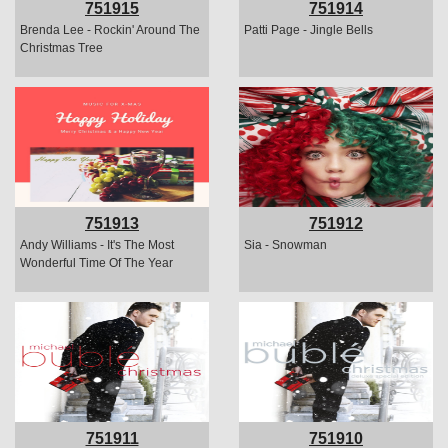
751915
751914
Brenda Lee - Rockin' Around The
Patti Page - Jingle Bells
Christmas Tree
751913
751912
Andy Williams - It's The Most
Sia - Snowman
Wonderful Time Of The Year
751911
751910