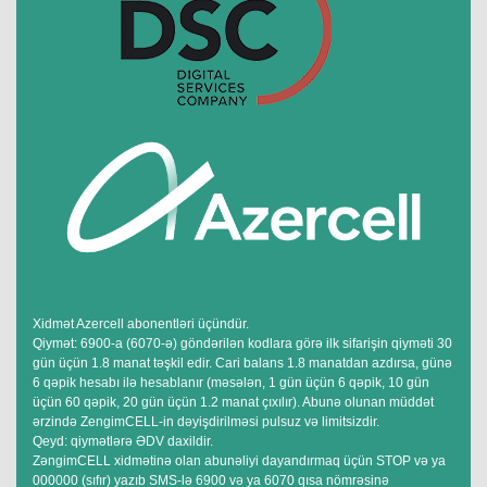
Xidmət Azercell abonentləri üçündür.
Qiymət: 6900-a (6070-ə) göndərilən kodlara görə ilk sifarişin qiyməti 30
gün üçün 1.8 manat təşkil edir. Cari balans 1.8 manatdan azdırsa, günə
6 qəpik hesabı ilə hesablanır (məsələn, 1 gün üçün 6 qəpik, 10 gün
üçün 60 qəpik, 20 gün üçün 1.2 manat çıxılır). Abunə olunan müddət
ərzində ZengimCELL-in dəyişdirilməsi pulsuz və limitsizdir.
Qeyd: qiymətlərə ƏDV daxildir.
ZəngimCELL xidmətinə olan abunəliyi dayandırmaq üçün STOP və ya
000000 (sıfır) yazıb SMS-lə 6900 və ya 6070 qısa nömrəsinə