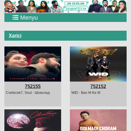
Menyu
Xarici
752155
752152
Cvetocek7, Soul - Шоколад
WID - Ban M Ke M