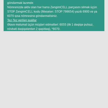
göndərmək lazımdır.
Nömrənizdə aktiv olan hər hansı ZəngimCELL parçasını silmək üçün
STOP ZəngimCELL kodu (Məsələn: STOP 798654) yazıb 6900 və ya
6070 qısa nömrəsinə göndərməlisiniz.
Tez-Tez verilən suallar
Əlavə məlumat üçün müştəri xidmətləri: 6055 (ilk 1 dəqiqə pulsuz,
növbəti dəqiqələrdən 2 qəp/dəq), *6070.