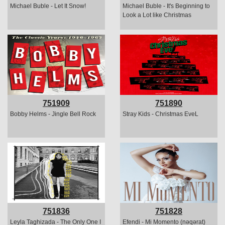
Michael Buble - Let It Snow!
Michael Buble - It's Beginning to
Look a Lot like Christmas
751909
751890
Bobby Helms - Jingle Bell Rock
Stray Kids - Christmas EveL
751836
751828
Leyla Taghizada - The Only One I
Efendi - Mi Momento (nəqərat)