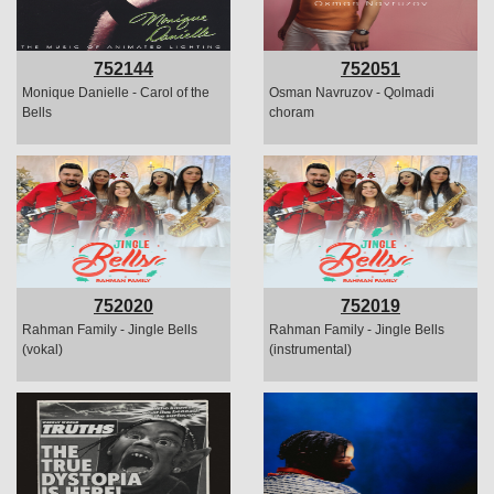
752144
752051
Monique Danielle - Carol of the
Osman Navruzov - Qolmadi
Bells
choram
752020
752019
Rahman Family - Jingle Bells
Rahman Family - Jingle Bells
(vokal)
(instrumental)