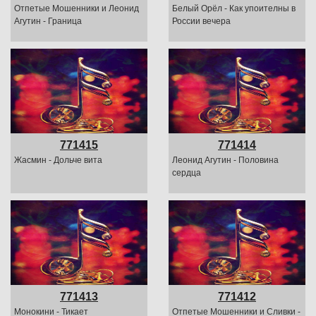
Отпетые Мошенники и Леонид
Белый Орёл - Как упоителны в
Агутин - Граница
России вечера
771415
771414
Жасмин - Дольче вита
Леонид Агутин - Половина
сердца
771413
771412
Монокини - Тикает
Отпетые Мошенники и Сливки -