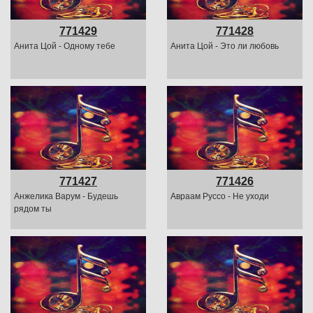
771429
771428
Анита Цой - Одному тебе
Анита Цой - Это ли любовь
771427
771426
Анжелика Варум - Будешь
Авраам Руссо - Не уходи
рядом ты