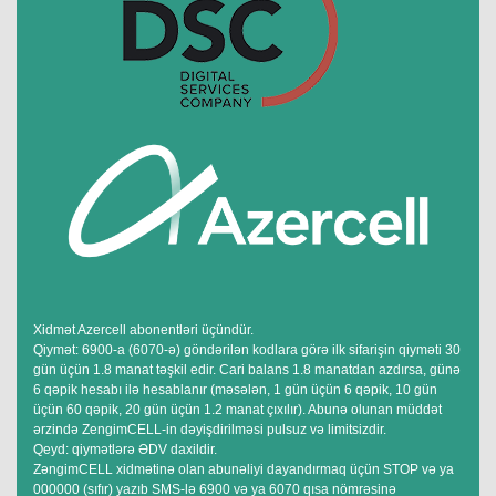
Xidmət Azercell abonentləri üçündür.
Qiymət: 6900-a (6070-ə) göndərilən kodlara görə ilk sifarişin qiyməti 30
gün üçün 1.8 manat təşkil edir. Cari balans 1.8 manatdan azdırsa, günə
6 qəpik hesabı ilə hesablanır (məsələn, 1 gün üçün 6 qəpik, 10 gün
üçün 60 qəpik, 20 gün üçün 1.2 manat çıxılır). Abunə olunan müddət
ərzində ZengimCELL-in dəyişdirilməsi pulsuz və limitsizdir.
Qeyd: qiymətlərə ƏDV daxildir.
ZəngimCELL xidmətinə olan abunəliyi dayandırmaq üçün STOP və ya
000000 (sıfır) yazıb SMS-lə 6900 və ya 6070 qısa nömrəsinə