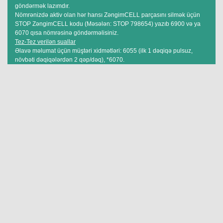
göndərmək lazımdır.
Nömrənizdə aktiv olan hər hansı ZəngimCELL parçasını silmək üçün
STOP ZəngimCELL kodu (Məsələn: STOP 798654) yazıb 6900 və ya
6070 qısa nömrəsinə göndərməlisiniz.
Tez-Tez verilən suallar
Əlavə məlumat üçün müştəri xidmətləri: 6055 (ilk 1 dəqiqə pulsuz,
növbəti dəqiqələrdən 2 qəp/dəq), *6070.