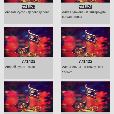
771425
771424
Авраам Руссо - Далеко далеко
Алла Пугачёва - В Питербурге
сегодня гроза
771423
771422
Андрей Губин - Лиза
Алена Апина - Я тебя у всех
украду