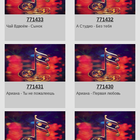
771433
771432
Чай Вдвоём - Сынок
А Студио - Без тебя
771431
771430
Ариана - Ты не пожалеешь
Ариана - Первая любовь