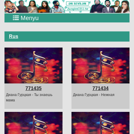
Menyu
Rus
771435
771434
Диана Гурцкая - Ты знаешь
Диана Гурцкая - Нежная
мама