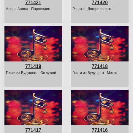
771421
771420
Алена Апина - Пороходик
Рената - Догорело лето
771419
771418
Гости из Будущего - Он чужой
Гости из Будущего - Метко
771417
771416