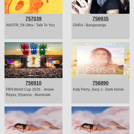
757039
756935
ANOTR, 54 Ultra - Talk To You
DARA - Bangaranga
756910
756890
FIFA World Cup 2026 - Jessie
Katy Perry, Juicy J - Dark Horse
Reyez, Elyanna - Illuminate