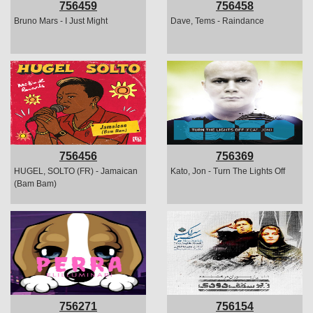
756459
756458
Bruno Mars - I Just Might
Dave, Tems - Raindance
756456
756369
HUGEL, SOLTO (FR) - Jamaican
Kato, Jon - Turn The Lights Off
(Bam Bam)
756271
756154