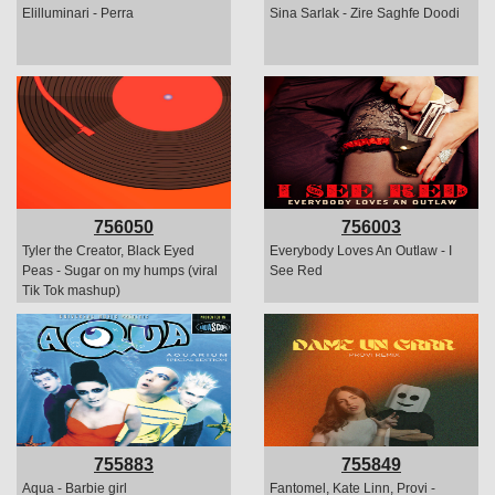
Elilluminari - Perra
Sina Sarlak - Zire Saghfe Doodi
756050
756003
Tyler the Creator, Black Eyed
Everybody Loves An Outlaw - I
Peas - Sugar on my humps (viral
See Red
Tik Tok mashup)
755883
755849
Aqua - Barbie girl
Fantomel, Kate Linn, Provi -