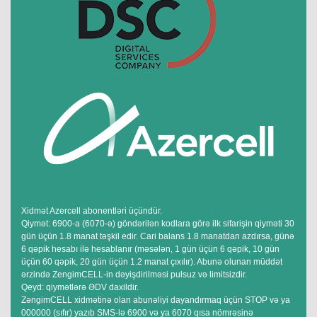
Xidmət Azercell abonentləri üçündür.
Qiymət: 6900-a (6070-ə) göndərilən kodlara görə ilk sifarişin qiyməti 30
gün üçün 1.8 manat təşkil edir. Cari balans 1.8 manatdan azdırsa, günə
6 qəpik hesabı ilə hesablanır (məsələn, 1 gün üçün 6 qəpik, 10 gün
üçün 60 qəpik, 20 gün üçün 1.2 manat çıxılır). Abunə olunan müddət
ərzində ZengimCELL-in dəyişdirilməsi pulsuz və limitsizdir.
Qeyd: qiymətlərə ƏDV daxildir.
ZəngimCELL xidmətinə olan abunəliyi dayandırmaq üçün STOP və ya
000000 (sıfır) yazıb SMS-lə 6900 və ya 6070 qısa nömrəsinə