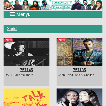
Menyu
Xarici
New
New
757145
757135
DA TI - Take Me There
Cheb Rezki - Ana Al Ghaltan