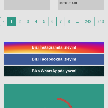
Dame Un Grrr
‹
1
2
3
4
5
6
7
8
...
242
243
Bizi İnstagramda izləyin!
Bizi Facebookda izləyin!
Bizə WhatsAppda yazın!