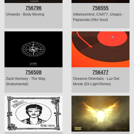
756796
756555
Umaedo - Body Moving
mikeeysmind, Chill77, Unjaps -
Papaoutai (Afro Soul)
756508
756477
Zack Hemsey - The Way
Oceanvs Orientalis - Luz Del
(Instrumental)
Monte (Eli Light Remix)